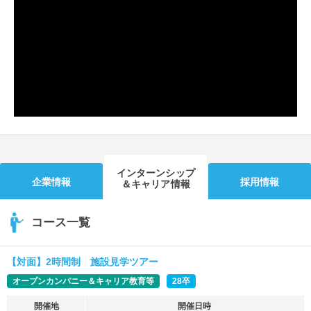
就活支援
就活コラム
就活ノウハウが満載！
お役立ち記事・相談室など
適職診断
就活チャンネル
あなたに合う仕事を診断！
動画で対策講座をチェック
就活ニュースペーパー
よくある質問
就活時事ニュースを更新
不明点があればこちら
インターンシップ
企業情報
採用情報
＆キャリア情報
コース一覧
【対面】2時間制 施設見学ツアー
オープンカンパニー＆キャリア教育等
28卒
開催地
開催日時