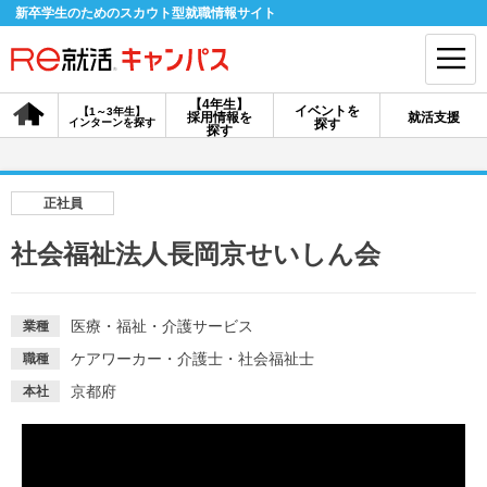
新卒学生のためのスカウト型就職情報サイト
【4年生】
イベントを
【1～3年生】
採用情報を
就活支援
インターンを探す
探す
会員登録
ログイン
探す
会員ID・パスワードを忘れた方はこちら
正社員
探す
社会福祉法人長岡京せいしん会
【4年生】
【4年生】
【1～3年生】
採用情報を探す
説明会を探す
インターンを探す
医療・福祉・介護サービス
業種
ケアワーカー・介護士・社会福祉士
職種
京都府
本社
イベントを探す
スカウト
お知らせ
就活ノウハウ・サポート