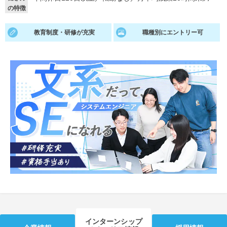
の特徴
就活支援
就活コラム
教育制度・研修が充実
職種別にエントリー可
就活ノウハウが満載！
お役立ち記事・相談室など
適職診断
就活チャンネル
あなたに合う仕事を診断！
動画で対策講座をチェック
就活ニュースペーパー
よくある質問
就活時事ニュースを更新
不明点があればこちら
インターンシップ