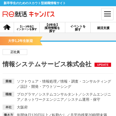
新卒学生のためのスカウト型就職情報サイト
【4年生】
イベントを
【1～3年生】
採用情報を
就活支援
インターンを探す
探す
会員登録
ログイン
探す
大学1,2年生歓迎
会員ID・パスワードを忘れた方はこちら
正社員
探す
情報システムサービス株式会社
UPDATE
【4年生】
【4年生】
【1～3年生】
採用情報を探す
説明会を探す
インターンを探す
ソフトウェア・情報処理
／
情報・調査・コンサルティング
業種
／
設計・開発・アウトソーシング
プログラマ
／
システムコンサルタント
／
システムエンジニ
職種
イベントを探す
スカウト
お知らせ
ア
／
ネットワークエンジニア
／
システム運用・保守
大阪府
本社
就活ノウハウ・サポート
年間休日120日以上
／
転勤なし
／
月平均残業20時間未満
働き方