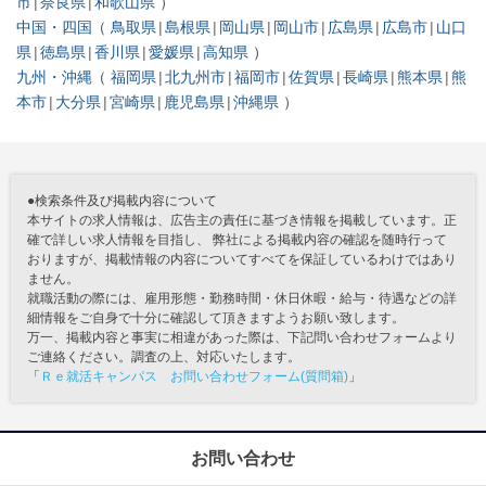
市
奈良県
和歌山県
中国・四国
鳥取県
島根県
岡山県
岡山市
広島県
広島市
山口
県
徳島県
香川県
愛媛県
高知県
九州・沖縄
福岡県
北九州市
福岡市
佐賀県
長崎県
熊本県
熊
本市
大分県
宮崎県
鹿児島県
沖縄県
●検索条件及び掲載内容について
本サイトの求人情報は、広告主の責任に基づき情報を掲載しています。正
確で詳しい求人情報を目指し、 弊社による掲載内容の確認を随時行って
おりますが、掲載情報の内容についてすべてを保証しているわけではあり
ません。
就職活動の際には、雇用形態・勤務時間・休日休暇・給与・待遇などの詳
細情報をご自身で十分に確認して頂きますようお願い致します。
万一、掲載内容と事実に相違があった際は、下記問い合わせフォームより
ご連絡ください。調査の上、対応いたします。
「
Ｒｅ就活キャンパス お問い合わせフォーム(質問箱)
」
お問い合わせ