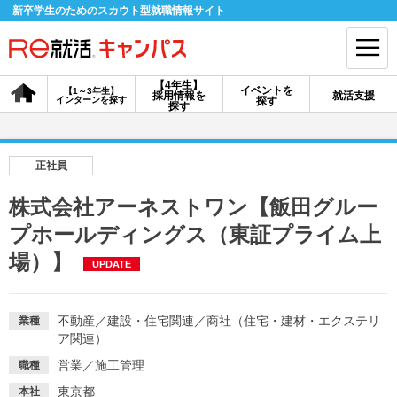
新卒学生のためのスカウト型就職情報サイト
【4年生】
イベントを
【1～3年生】
採用情報を
就活支援
インターンを探す
探す
会員登録
ログイン
探す
会員ID・パスワードを忘れた方はこちら
正社員
探す
株式会社アーネストワン【飯田グルー
プホールディングス（東証プライム上
【4年生】
【4年生】
【1～3年生】
場）】
採用情報を探す
説明会を探す
インターンを探す
UPDATE
不動産
／
建設・住宅関連
／
商社（住宅・建材・エクステリ
業種
イベントを探す
スカウト
お知らせ
ア関連）
営業
／
施工管理
職種
就活ノウハウ・サポート
東京都
本社