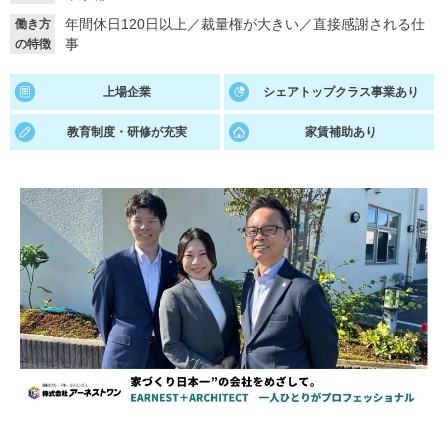
年間休日120日以上
／
裁量権が大きい
／
直接感謝される仕
働き方
就活支援
就活コラム
事
の特徴
就活ノウハウが満載！
お役立ち記事・相談室など
上場企業
シェアトップクラス事業あり
適職診断
就活チャンネル
教育制度・研修が充実
家賃補助あり
あなたに合う仕事を診断！
動画で対策講座をチェック
就活ニュースペーパー
よくある質問
就活時事ニュースを更新
不明点があればこちら