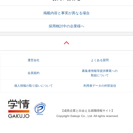
就活支援
就活コラム
掲載内容と事実が異なる場合
就活ノウハウが満載！
お役立ち記事・相談室など
採用検討中の企業様へ
適職診断
就活チャンネル
あなたに合う仕事を診断！
動画で対策講座をチェック
就活ニュースペーパー
よくある質問
運営会社
よくある質問
就活時事ニュースを更新
不明点があればこちら
募集者情報等提供事業への
会員規約
取組について
個人情報の取り扱いについて
利用者データの外部送信
【成長企業と出会える就職情報サイト】
Copyright Gakujo Co., Ltd. All rights reserved.