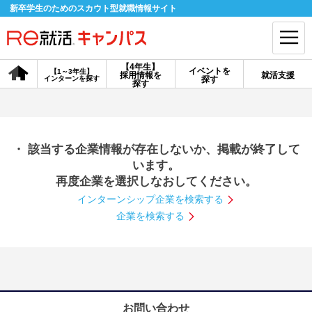
新卒学生のためのスカウト型就職情報サイト
【4年生】
イベントを
【1～3年生】
採用情報を
就活支援
インターンを探す
探す
会員登録
ログイン
探す
会員ID・パスワードを忘れた方はこちら
・ 該当する企業情報が存在しないか、掲載が終了して
探す
います。
再度企業を選択しなおしてください。
インターンシップ企業を検索する
【4年生】
【4年生】
【1～3年生】
採用情報を探す
説明会を探す
インターンを探す
企業を検索する
イベントを探す
スカウト
お知らせ
就活ノウハウ・サポート
お問い合わせ