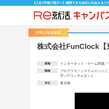
【入社1年後に戦力へ】挑戦できる会社に出会えるス
大学1,2年生歓迎
株式会社FunCloc
インターネット・ゲーム関連
／
業種
プログラマ
／
システムエンジニ
職種
守
／
ITコンサルタント
東京都
本社