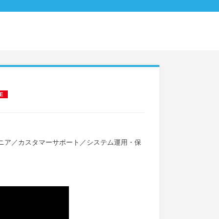
E
ニア
／
カスタマーサポート
／
システム運用・保