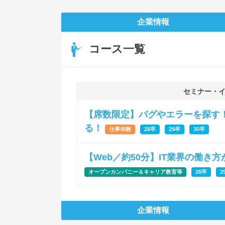
企業情報
コース一覧
セミナー・
【席数限定】バグやエラーを探す
る！
仕事体験
28卒
29卒
30卒
【Web／約50分】IT業界の働き
オープンカンパニー＆キャリア教育等
28卒
2
企業情報