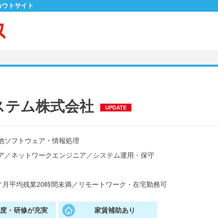
カウトサイト
ステム株式会社
UPDATE
他ソフトウェア・情報処理
ア
／
ネットワークエンジニア
／
システム運用・保守
／
月平均残業20時間未満
／
リモートワーク・在宅勤務可
制度・研修が充実
家賃補助あり