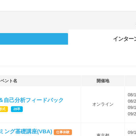
インター
イベント名
開催地
08/
究＆自己分析フィードバック
08/
オンライン
09/
形式
28卒
09/
ング基礎講座(VBA)
09/
仕事体験
東京都