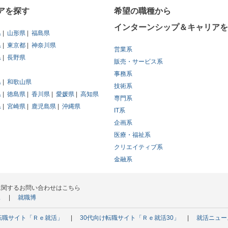
アを探す
希望の職種から
インターンシップ＆キャリアを
県
山形県
福島県
県
東京都
神奈川県
営業系
県
長野県
販売・サービス系
事務系
県
和歌山県
技術系
県
徳島県
香川県
愛媛県
高知県
専門系
県
宮崎県
鹿児島県
沖縄県
IT系
企画系
医療・福祉系
クリエイティブ系
金融系
に関するお問い合わせはこちら
ス
就職博
転職サイト「Ｒｅ就活」
30代向け転職サイト「Ｒｅ就活30」
就活ニュー