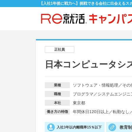
【入社1年後に戦力へ】挑戦できる会社に出会えるス
正社員
日本コンピュータシ
ソフトウェア・情報処理
／
その
業種
プログラマ
／
システムエンジニ
職種
東京都
本社
年間休日120日以上
／
転勤なし
働き方の特徴
教育
入社3年以内離職率15％以下