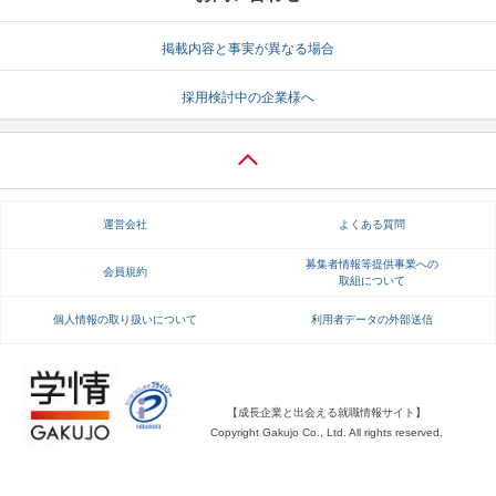
就活支援
就活コラム
掲載内容と事実が異なる場合
就活ノウハウが満載！
お役立ち記事・相談室など
採用検討中の企業様へ
適職診断
就活チャンネル
あなたに合う仕事を診断！
動画で対策講座をチェック
就活ニュースペーパー
よくある質問
運営会社
よくある質問
就活時事ニュースを更新
不明点があればこちら
募集者情報等提供事業への
会員規約
取組について
個人情報の取り扱いについて
利用者データの外部送信
【成長企業と出会える就職情報サイト】
Copyright Gakujo Co., Ltd. All rights reserved.