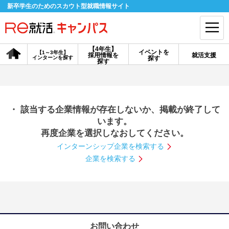
新卒学生のためのスカウト型就職情報サイト
【4年生】
イベントを
【1～3年生】
採用情報を
就活支援
インターンを探す
探す
会員登録
ログイン
探す
会員ID・パスワードを忘れた方はこちら
・ 該当する企業情報が存在しないか、掲載が終了して
探す
います。
再度企業を選択しなおしてください。
インターンシップ企業を検索する
【4年生】
【4年生】
【1～3年生】
採用情報を探す
説明会を探す
インターンを探す
企業を検索する
イベントを探す
スカウト
お知らせ
就活ノウハウ・サポート
お問い合わせ