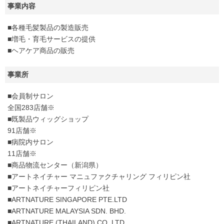
事業内容
■各種毛髪製品の製造販売
■増毛・育毛サービスの提供
■ヘアケア商品の販売
事業所
■会員制サロン
全国283店舗※
■既製品ウィッグショップ
91店舗※
■病院内サロン
11店舗※
■商品物流センター（新潟県）
■アートネイチャー マニュファクチャリング フィリピン社
■アートネイチャーフィリピン社
■ARTNATURE SINGAPORE PTE.LTD
■ARTNATURE MALAYSIA SDN. BHD.
■ARTNATURE (THAILAND) CO.,LTD