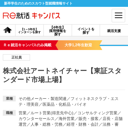
新卒学生のためのスカウト型就職情報サイト
【4年生】
イベントを
【1～3年生】
採用情報を
就活支援
インターンを探す
探す
会員登録
ログイン
探す
Ｒｅ就活キャンパスのみ掲載
大学1,2年生歓迎
会員ID・パスワードを忘れた方はこちら
正社員
探す
株式会社アートネイチャー【東証スタ
ンダード市場上場】
【4年生】
【4年生】
【1～3年生】
採用情報を探す
説明会を探す
インターンを探す
その他メーカー・製造関連
／
フィットネスクラブ・エス
業種
テ・理美容
／
医薬品・化粧品・バイオ
イベントを探す
スカウト
お知らせ
営業
／
ルート営業(得意先中心)
／
コンサルティング営業
／
職種
カウンターセールス
／
海外営業
／
販売・接客
／
店長・店舗
就活ノウハウ・サポート
運営
／
人事・総務・労務
／
経理・財務・会計
／
法務・審