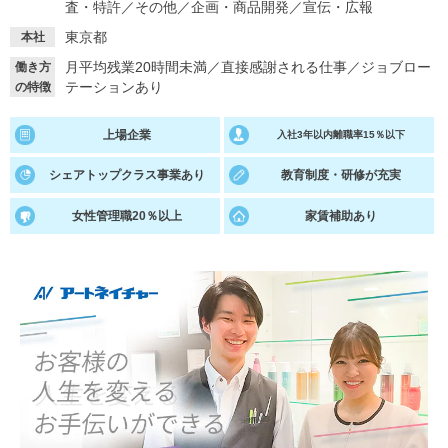
査・特許
／
その他
／
企画・商品開発
／
宣伝・広報
就活支援
就活コラム
東京都
本社
就活ノウハウが満載！
お役立ち記事・相談室など
月平均残業20時間未満
／
直接感謝される仕事
／
ジョブロー
働き方
テーションあり
の特徴
適職診断
就活チャンネル
上場企業
入社3年以内離職率15％以下
あなたに合う仕事を診断！
動画で対策講座をチェック
シェアトップクラス事業あり
教育制度・研修が充実
就活ニュースペーパー
よくある質問
就活時事ニュースを更新
不明点があればこちら
女性管理職20％以上
家賃補助あり