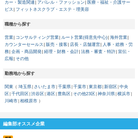
カー・製造関連
アパレル・ファッション
医療・福祉・介護サー
ビス
フィットネスクラブ・エステ・理美容
職種から探す
営業
コンサルティング営業
ルート営業(得意先中心)
海外営業
カウンターセールス
販売・接客
店長・店舗運営
人事・総務・労
務
企画・商品開発
経理・財務・会計
法務・審査・特許
宣伝・
広報
その他
勤務地から探す
関東
埼玉県
さいたま市
千葉県
千葉市
東京都
新宿区
中央
区
千代田区
渋谷区
港区
豊島区
その他23区
神奈川県
横浜市
川崎市
相模原市
編集部オススメ企業