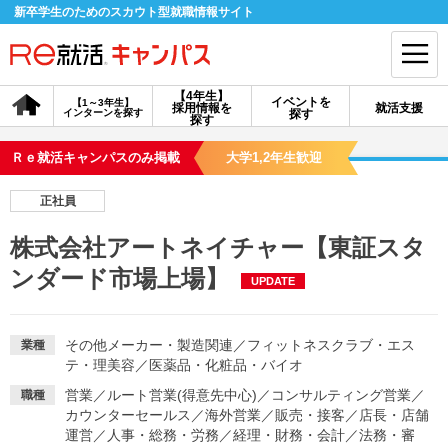
新卒学生のためのスカウト型就職情報サイト
【4年生】
イベントを
【1～3年生】
採用情報を
就活支援
インターンを探す
探す
会員登録
ログイン
探す
Ｒｅ就活キャンパスのみ掲載
大学1,2年生歓迎
会員ID・パスワードを忘れた方はこちら
正社員
探す
株式会社アートネイチャー【東証スタ
ンダード市場上場】
UPDATE
【4年生】
【4年生】
【1～3年生】
採用情報を探す
説明会を探す
インターンを探す
その他メーカー・製造関連
／
フィットネスクラブ・エス
業種
テ・理美容
／
医薬品・化粧品・バイオ
イベントを探す
スカウト
お知らせ
営業
／
ルート営業(得意先中心)
／
コンサルティング営業
／
職種
カウンターセールス
／
海外営業
／
販売・接客
／
店長・店舗
就活ノウハウ・サポート
運営
／
人事・総務・労務
／
経理・財務・会計
／
法務・審