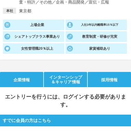
査・特許
／
その他
／
企画・商品開発
／
宣伝・広報
就活支援
就活コラム
東京都
本社
就活ノウハウが満載！
お役立ち記事・相談室など
上場企業
入社3年以内離職率15％以下
適職診断
就活チャンネル
シェアトップクラス事業あり
教育制度・研修が充実
あなたに合う仕事を診断！
動画で対策講座をチェック
女性管理職20％以上
家賃補助あり
就活ニュースペーパー
よくある質問
就活時事ニュースを更新
不明点があればこちら
インターンシップ
企業情報
採用情報
＆キャリア情報
エントリー
を行うには、ログインする必要がありま
す。
すでに会員の方はこちら