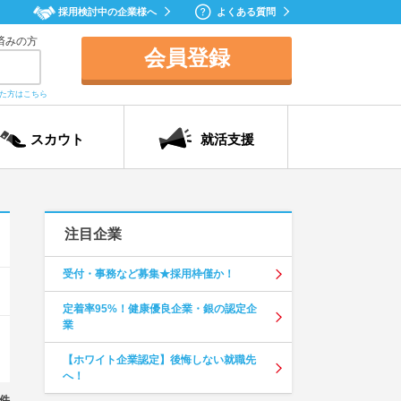
採用検討中の企業様へ
よくある質問
済みの方
会員登録
れた方はこちら
スカウト
就活支援
注目企業
受付・事務など募集★採用枠僅か！
定着率95%！健康優良企業・銀の認定企
業
【ホワイト企業認定】後悔しない就職先
へ！
件