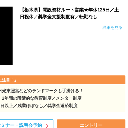
【栃木県】電設資材ルート営業★年休125日／土
日祝休／奨学金支援制度有／転勤なし
詳細を見る
に注目！」
日光東照宮などのランドマークも手掛ける！
】2年間の段階的な教育制度／メンター制度
0日以上／残業ほぼなし／奨学金返済制度
セミナー・
説明会予約
エントリー