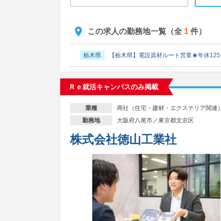
この求人の勤務地一覧（全
1
件）
栃木県
【栃木県】電設資材ルート営業★年休12
Ｒｅ就活キャンパスのみ掲載
商社（住宅・建材・エクステリア関連
業種
大阪府八尾市／東京都文京区
勤務地
株式会社徳山工業社