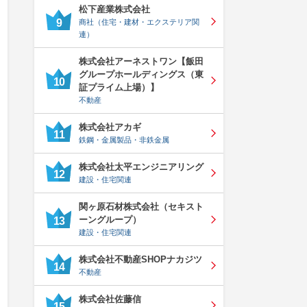
松下産業株式会社
9
商社（住宅・建材・エクステリア関
連）
株式会社アーネストワン【飯田
グループホールディングス（東
10
証プライム上場）】
不動産
株式会社アカギ
11
鉄鋼・金属製品・非鉄金属
株式会社太平エンジニアリング
12
建設・住宅関連
関ヶ原石材株式会社（セキスト
ーングループ）
13
建設・住宅関連
株式会社不動産SHOPナカジツ
14
不動産
株式会社佐藤信
15