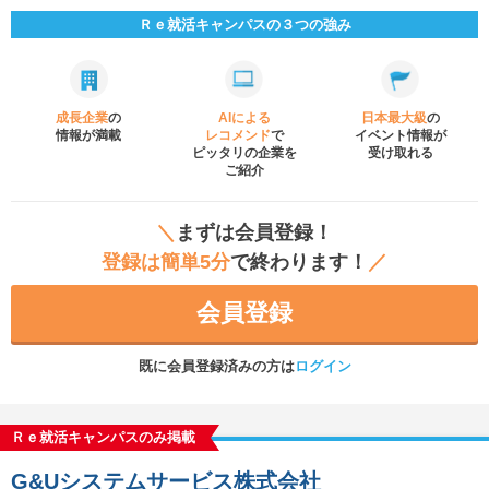
Ｒｅ就活キャンパスの３つの強み
成長企業
の
AIによる
日本最大級
の
情報が満載
レコメンド
で
イベント
情報が
ピッタリの企業を
受け取れる
ご紹介
＼
まずは会員登録！
登録は簡単5分
で終わります！
／
会員登録
既に会員登録済みの方は
ログイン
Ｒｅ就活キャンパスのみ掲載
G&Uシステムサービス株式会社