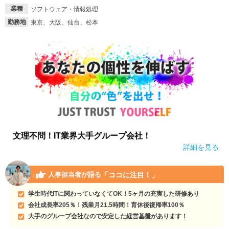
業種
ソフトウェア・情報処理
就活支援
就活コラム
勤務地
東京、大阪、仙台、松本
就活ノウハウが満載！
お役立ち記事・相談室など
適職診断
就活チャンネル
あなたに合う仕事を診断！
動画で対策講座をチェック
就活ニュースペーパー
よくある質問
就活時事ニュースを更新
不明点があればこちら
文理不問！IT業界大手グループ会社！
詳細を見る
「ココに注目！」
人事担当者が語る
学生時代ITに関わっていなくてOK！5ヶ月の充実した研修あり
会社成長率205％！残業月21.5時間！育休後復帰率100％
大手のグループ会社なので安定した経営基盤があります！