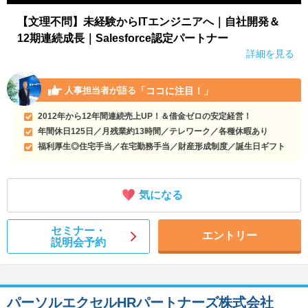
【文理不問】未経験からITエンジニアへ｜自社開発＆
12期連続成長｜Salesforce認定パートナー
詳細を見る
「ココに注目！」
人事担当者が語る
2012年から12年間連続売上UP！＆借金ゼロの安定経営！
年間休日125日／月残業約13時間／テレワーク／各種休暇あり
福利厚生◎住宅手当／在宅勤務手当／財産形成制度／誕生日ギフト
気になる
セミナー・
エントリー
説明会予約
パーソルエクセルHRパートナーズ株式会社