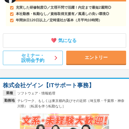
充実した研修制度◎／文理不問で活躍！内定まで最短2週間◎
本社勤務・転勤なし／資格取得支援有／風通しの良い環境◎
年間休日120日以上／定時退社が基本（月平均10時間）
気になる
セミナー・
エントリー
説明会予約
株式会社ゲイン【ITサポート事務】
業種
ソフトウェア・情報処理
勤務地
テレワーク、もしくは東京都内及びその近郊（埼玉県・千葉県・神奈
川県）［転居を伴う転勤なし］