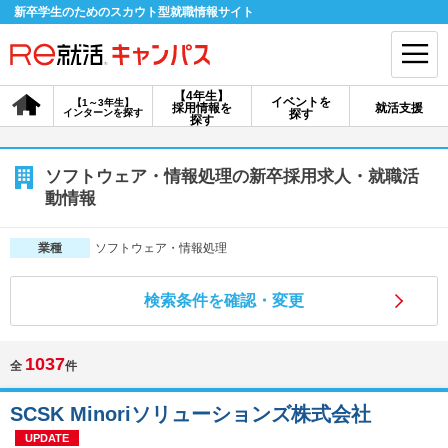
新卒学生のためのスカウト型就職情報サイト
【4年生】
イベントを
【1～3年生】
採用情報を
就活支援
インターンを探す
探す
会員登録
ログイン
探す
会員ID・パスワードを忘れた方はこちら
ソフトウェア・情報処理の新卒採用求人・就職活
動情報
探す
ソフトウェア・情報処理
業種
【4年生】
【4年生】
【1～3年生】
採用情報を探す
説明会を探す
インターンを探す
検索条件を確認・変更
1037
全
件
イベントを探す
スカウト
お知らせ
SCSK Minoriソリューションズ株式会社
就活ノウハウ・サポート
UPDATE