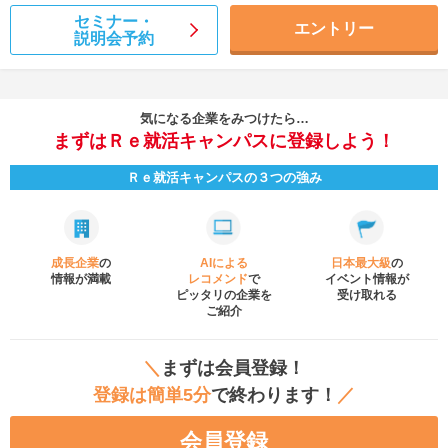
セミナー・
エントリー
説明会予約
気になる企業をみつけたら…
まずはＲｅ就活キャンパスに登録しよう！
Ｒｅ就活キャンパスの３つの強み
成長企業
の
AIによる
日本最大級
の
情報が満載
レコメンド
で
イベント
情報が
ピッタリの企業を
受け取れる
ご紹介
＼
まずは会員登録！
登録は簡単5分
で終わります！
／
会員登録