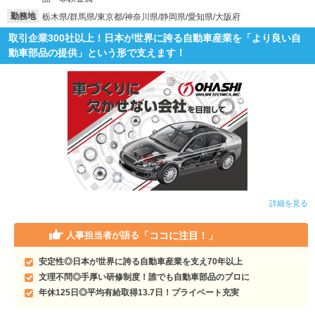
勤務地
栃木県/群馬県/東京都/神奈川県/静岡県/愛知県/大阪府
取引企業300社以上！日本が世界に誇る自動車産業を「より良い自
動車部品の提供」という形で支えます！
詳細を見る
「ココに注目！」
人事担当者が語る
安定性◎日本が世界に誇る自動車産業を支え70年以上
文理不問◎手厚い研修制度！誰でも自動車部品のプロに
年休125日◎平均有給取得13.7日！プライベート充実