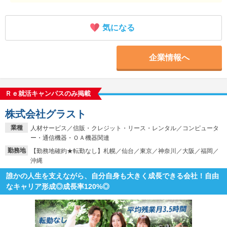
気になる
企業情報へ
Ｒｅ就活キャンパスのみ掲載
株式会社グラスト
業種
人材サービス／信販・クレジット・リース・レンタル／コンピュータ
ー・通信機器・ＯＡ機器関連
勤務地
【勤務地確約★転勤なし】札幌／仙台／東京／神奈川／大阪／福岡／
沖縄
誰かの人生を支えながら、自分自身も大きく成長できる会社！自由
なキャリア形成◎成長率120%◎