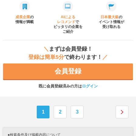
成長企業
の
AIによる
日本最大級
の
情報が満載
レコメンド
で
イベント
情報が
ピッタリの企業を
受け取れる
ご紹介
＼
まずは会員登録！
登録は簡単5分
で終わります！
／
会員登録
既に会員登録済みの方は
ログイン
1
2
3
●検索条件及び掲載内容について