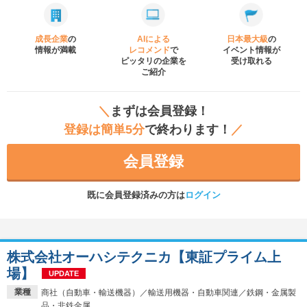
成長企業
の
AIによる
日本最大級
の
情報が満載
レコメンド
で
イベント
情報が
ピッタリの企業を
受け取れる
ご紹介
＼
まずは会員登録！
登録は簡単5分
で終わります！
／
会員登録
既に会員登録済みの方は
ログイン
株式会社オーハシテクニカ【東証プライム上
場】
UPDATE
業種
商社（自動車・輸送機器）／輸送用機器・自動車関連／鉄鋼・金属製
品・非鉄金属