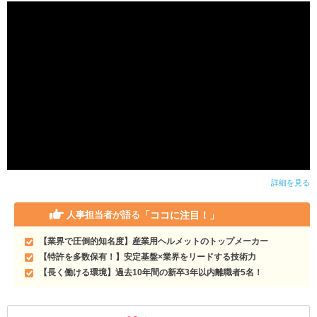
詳細を見る
「ココに注目！」
人事担当者が語る
【業界で圧倒的知名度】産業用ヘルメットのトップメーカー
【特許を多数保有！】安定基盤×業界をリードする技術力
【長く働ける環境】過去10年間の新卒3年以内離職者5名！