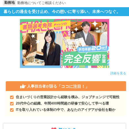
勤務地
勤務地についてご相談ください
就活支援
就活コラム
暮らしの過去を受け止め、今の想いに寄り添い、未来へつなぐ。
就活ノウハウが満載！
お役立ち記事・相談室など
適職診断
就活チャンネル
あなたに合う仕事を診断！
動画で対策講座をチェック
就活ニュースペーパー
よくある質問
就活時事ニュースを更新
不明点があればこちら
詳細を見る
「ココに注目！」
人事担当者が語る
住まいづくりの営業設計から経験を積み、ジョブチェンジで可能性
20代中心の組織、年間400時間超の研修で安心して学べる環
ITを取り入れている体制の中で、あなたのアイデアが会社を動か