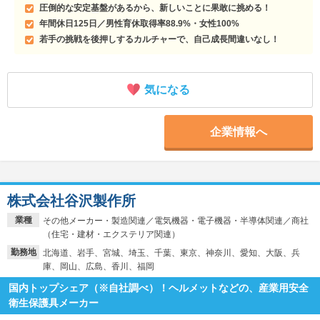
圧倒的な安定基盤があるから、新しいことに果敢に挑める！
年間休日125日／男性育休取得率88.9%・女性100%
若手の挑戦を後押しするカルチャーで、自己成長間違いなし！
気になる
企業情報へ
株式会社谷沢製作所
業種
その他メーカー・製造関連／電気機器・電子機器・半導体関連／商社
（住宅・建材・エクステリア関連）
勤務地
北海道、岩手、宮城、埼玉、千葉、東京、神奈川、愛知、大阪、兵
庫、岡山、広島、香川、福岡
国内トップシェア（※自社調べ）！ヘルメットなどの、産業用安全
衛生保護具メーカー