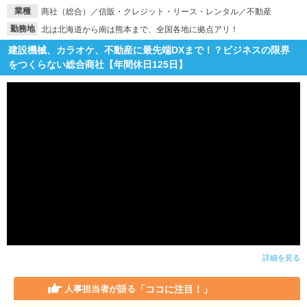
業種
商社（総合）／信販・クレジット・リース・レンタル／不動産
勤務地
北は北海道から南は熊本まで、全国各地に拠点アリ！
建設機械、カラオケ、不動産に最先端DXまで！？ビジネスの限界
をつくらない総合商社【年間休日125日】
詳細を見る
「ココに注目！」
人事担当者が語る