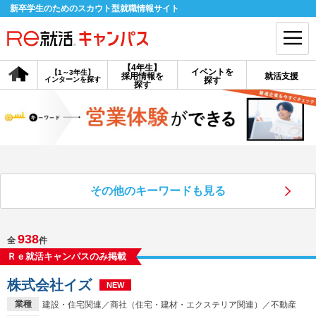
新卒学生のためのスカウト型就職情報サイト
【4年生】
イベントを
【1～3年生】
採用情報を
就活支援
インターンを探す
探す
会員登録
ログイン
探す
会員ID・パスワードを忘れた方はこちら
探す
その他のキーワードも見る
【4年生】
【4年生】
【1～3年生】
採用情報を探す
説明会を探す
インターンを探す
938
全
件
Ｒｅ就活キャンパスのみ掲載
イベントを探す
スカウト
お知らせ
株式会社イズ
NEW
就活ノウハウ・サポート
業種
建設・住宅関連／商社（住宅・建材・エクステリア関連）／不動産