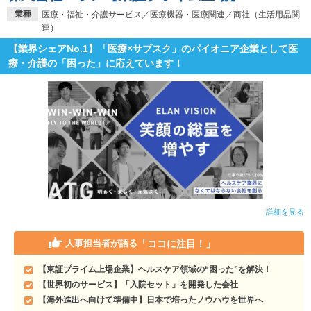
業種
医療・福祉・介護サービス／医療機器・医療関連／商社（生活用品関
連）
【業界シェアNo.1】「医療×サブスク」のパイオニア企業として医
療・介護の「困った」に応えています！
詳細を見る
「ココに注目！」
人事担当者が語る
【東証プライム上場企業】ヘルスケア領域の“困った”を解決！
【世界初のサービス】「入院セット」を開発した会社
【海外進出へ向けて準備中】日本で培ったノウハウを世界へ