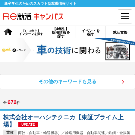
新卒学生のためのスカウト型就職情報サイト
【4年生】
イベントを
【1～3年生】
採用情報を
就活支援
インターンを探す
探す
会員登録
ログイン
探す
会員ID・パスワードを忘れた方はこちら
探す
その他のキーワードも見る
【4年生】
【4年生】
【1～3年生】
採用情報を探す
説明会を探す
インターンを探す
672
全
件
イベントを探す
スカウト
お知らせ
株式会社オーハシテクニカ【東証プライム上
場】
UPDATE
就活ノウハウ・サポート
業種
商社（自動車・輸送機器）／輸送用機器・自動車関連／鉄鋼・金属製