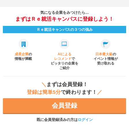
気になる企業をみつけたら…
まずはＲｅ就活キャンパスに登録しよう！
Ｒｅ就活キャンパスの３つの強み
成長企業
の
AIによる
日本最大級
の
情報が満載
レコメンド
で
イベント
情報が
ピッタリの企業を
受け取れる
ご紹介
＼
まずは会員登録！
登録は簡単5分
で終わります！
／
会員登録
既に会員登録済みの方は
ログイン