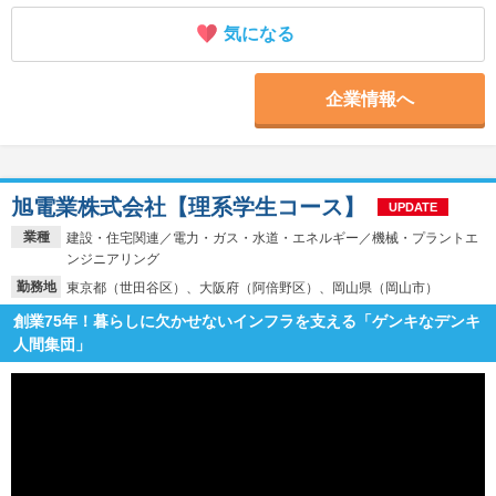
気になる
企業情報へ
旭電業株式会社【理系学生コース】
UPDATE
業種
建設・住宅関連／電力・ガス・水道・エネルギー／機械・プラントエ
ンジニアリング
勤務地
東京都（世田谷区）、大阪府（阿倍野区）、岡山県（岡山市）
創業75年！暮らしに欠かせないインフラを支える「ゲンキなデンキ
人間集団」