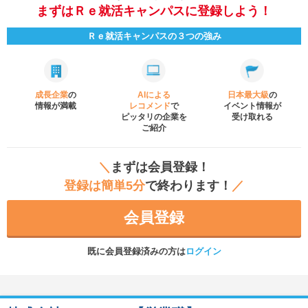
まずはＲｅ就活キャンパスに登録しよう！
Ｒｅ就活キャンパスの３つの強み
成長企業
の
AIによる
日本最大級
の
情報が満載
レコメンド
で
イベント
情報が
ピッタリの企業を
受け取れる
ご紹介
＼
まずは会員登録！
登録は簡単5分
で終わります！
／
会員登録
既に会員登録済みの方は
ログイン