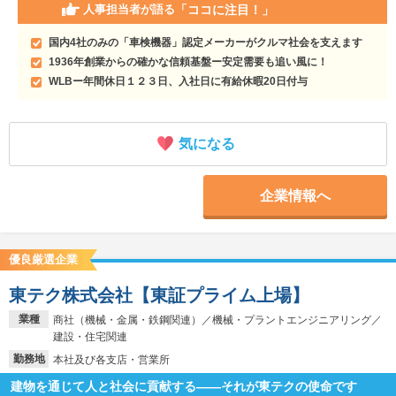
「ココに注目！」
人事担当者が語る
国内4社のみの「車検機器」認定メーカーがクルマ社会を支えます
1936年創業からの確かな信頼基盤ー安定需要も追い風に！
WLBー年間休日１２３日、入社日に有給休暇20日付与
気になる
企業情報へ
優良厳選企業
東テク株式会社【東証プライム上場】
業種
商社（機械・金属・鉄鋼関連）／機械・プラントエンジニアリング／
建設・住宅関連
勤務地
本社及び各支店・営業所
建物を通じて人と社会に貢献する――それが東テクの使命です