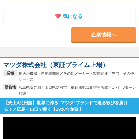
気になる
企業情報へ
マツダ株式会社（東証プライム上場）
業種
輸送用機器・自動車関連／その他メーカー・製造関連／専門・その他
サービス
勤務地
広島県安芸郡／山口県防府市 ※勤務地は希望を考慮／U・I・Jターン
歓迎！
【売上4兆円超】世界に誇る“マツダ”ブランドで走る歓びを届け
る！／広島・山口で働く【1920年創業】