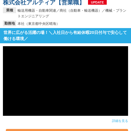
株式会社アルティア【営業職】
UPDATE
業種
輸送用機器・自動車関連／商社（自動車・輸送機器）／機械・プラン
トエンジニアリング
勤務地
本社（東京都中央区晴海）
世界に広がる活躍の場！＼入社日から有給休暇20日付与で安心して
働ける環境／
詳細を見る