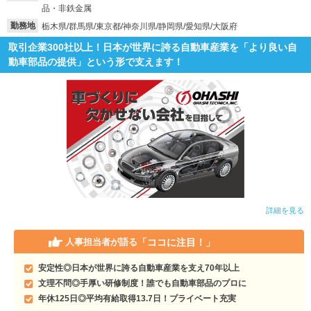
品・非鉄金属
就活支援
就活コラム
勤務地
栃木県/群馬県/東京都/神奈川県/静岡県/愛知県/大阪府
就活ノウハウが満載！
お役立ち記事・相談室など
取引企業300社以上！日本が世界に誇る自動車産業を「より良い自
動車部品の提供」という形で支えます！
適職診断
就活チャンネル
あなたに合う仕事を診断！
動画で対策講座をチェック
就活ニュースペーパー
よくある質問
就活時事ニュースを更新
不明点があればこちら
詳細を見る
「ココに注目！」
人事担当者が語る
安定性◎日本が世界に誇る自動車産業を支え70年以上
文理不問◎手厚い研修制度！誰でも自動車部品のプロに
年休125日◎平均有給取得13.7日！プライベート充実