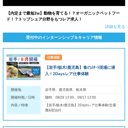
【内定まで最短2w】動物を育てる！？オーガニックペットフー
ド！？トップシェア分野をもつレア求人！
詳細を見る
受付中のインターンシップ＆キャリア情報
仕事体験
【岩手/栃木/鹿児島】食のｽﾀｰﾄ現場に潜
入！2Daysレア仕事体験
開催地
岩手県、鹿児島県、栃木県
開催時期／日時
随時、08/28 13:00、09/17 13:00
内容／特徴
【岩手/栃木/鹿児島】2Daysレア仕事体験/交通
費&宿泊付