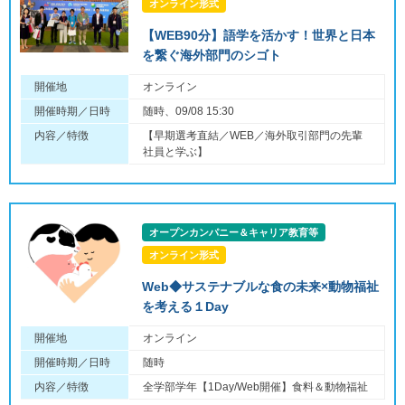
オンライン形式
【WEB90分】語学を活かす！世界と日本
を繋ぐ海外部門のシゴト
開催地
オンライン
開催時期／日時
随時、09/08 15:30
内容／特徴
【早期選考直結／WEB／海外取引部門の先輩
社員と学ぶ】
オープンカンパニー＆キャリア教育等
オンライン形式
Web◆サステナブルな食の未来×動物福祉
を考える１Day
開催地
オンライン
開催時期／日時
随時
内容／特徴
全学部学年【1Day/Web開催】食料＆動物福祉