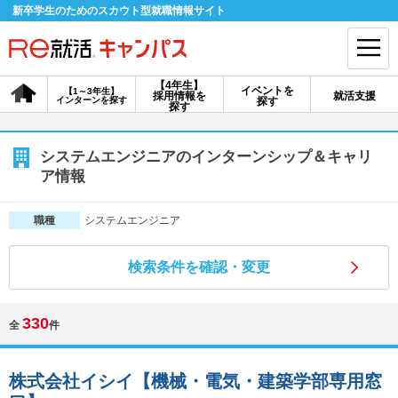
新卒学生のためのスカウト型就職情報サイト
【4年生】
イベントを
【1～3年生】
採用情報を
就活支援
インターンを探す
探す
会員登録
ログイン
探す
会員ID・パスワードを忘れた方はこちら
システムエンジニアのインターンシップ＆キャリ
ア情報
探す
システムエンジニア
職種
【4年生】
【4年生】
【1～3年生】
採用情報を探す
説明会を探す
インターンを探す
検索条件を確認・変更
330
全
件
イベントを探す
スカウト
お知らせ
株式会社イシイ【機械・電気・建築学部専用窓
就活ノウハウ・サポート