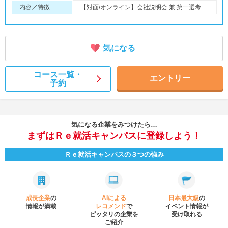
内容／特徴
【対面/オンライン】会社説明会 兼 第一選考
気になる
コース一覧・
エントリー
予約
気になる企業をみつけたら…
まずはＲｅ就活キャンパスに登録しよう！
Ｒｅ就活キャンパスの３つの強み
成長企業
の
AIによる
日本最大級
の
情報が満載
レコメンド
で
イベント
情報が
ピッタリの企業を
受け取れる
ご紹介