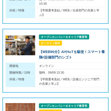
15:30
内容／特徴
【早期選考直結／WEB／生産部門の先輩と学
ぶ】
オープンカンパニー＆キャリア教育等
オンライン形式
【WEB90分】AIやIoTを駆使！スマート養
鶏×設備部門のシゴト
開催地
オンライン
開催時期／日時
随時、09/09 15:30
内容／特徴
【早期選考直結／WEB／設備エンジニア部門
の先輩と学ぶ】
オープンカンパニー＆キャリア教育等