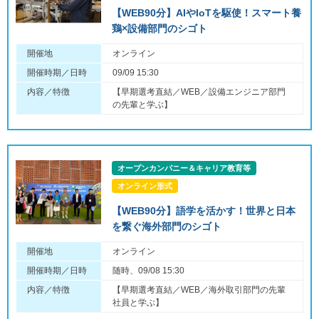
【WEB90分】AIやIoTを駆使！スマート養
鶏×設備部門のシゴト
開催地
オンライン
開催時期／日時
09/09 15:30
内容／特徴
【早期選考直結／WEB／設備エンジニア部門
の先輩と学ぶ】
オープンカンパニー＆キャリア教育等
オンライン形式
【WEB90分】語学を活かす！世界と日本
を繋ぐ海外部門のシゴト
開催地
オンライン
開催時期／日時
随時、09/08 15:30
内容／特徴
【早期選考直結／WEB／海外取引部門の先輩
社員と学ぶ】