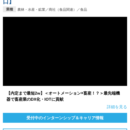
口】
業種
農林・水産・鉱業／商社（食品関連）／食品
就活支援
就活コラム
就活ノウハウが満載！
お役立ち記事・相談室など
適職診断
就活チャンネル
あなたに合う仕事を診断！
動画で対策講座をチェック
就活ニュースペーパー
よくある質問
就活時事ニュースを更新
不明点があればこちら
【内定まで最短2w】＜オートメーション×畜産！？＞最先端機
器で畜産業のDX化・IOTに貢献
詳細を見る
受付中のインターンシップ＆キャリア情報