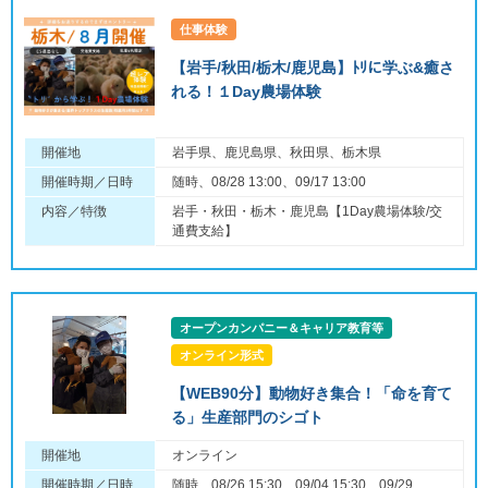
仕事体験
【岩手/秋田/栃木/鹿児島】ﾄﾘに学ぶ&癒さ
れる！１Day農場体験
開催地
岩手県、鹿児島県、秋田県、栃木県
開催時期／日時
随時、08/28 13:00、09/17 13:00
内容／特徴
岩手・秋田・栃木・鹿児島【1Day農場体験/交
通費支給】
オープンカンパニー＆キャリア教育等
オンライン形式
【WEB90分】動物好き集合！「命を育て
る」生産部門のシゴト
開催地
オンライン
開催時期／日時
随時、08/26 15:30、09/04 15:30、09/29