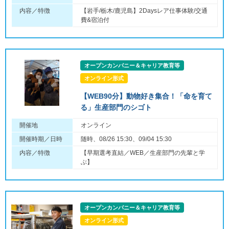
内容／特徴
【岩手/栃木/鹿児島】2Daysレア仕事体験/交通
費&宿泊付
オープンカンパニー＆キャリア教育等
オンライン形式
【WEB90分】動物好き集合！「命を育て
る」生産部門のシゴト
開催地
オンライン
開催時期／日時
随時、08/26 15:30、09/04 15:30
内容／特徴
【早期選考直結／WEB／生産部門の先輩と学
ぶ】
オープンカンパニー＆キャリア教育等
オンライン形式