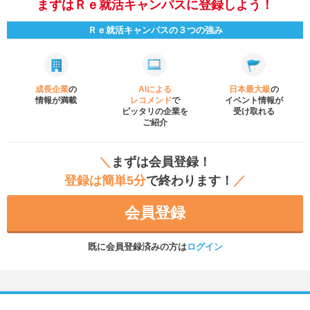
まずはＲｅ就活キャンパスに登録しよう！
Ｒｅ就活キャンパスの３つの強み
成長企業
の
AIによる
日本最大級
の
情報が満載
レコメンド
で
イベント
情報が
ピッタリの企業を
受け取れる
ご紹介
＼
まずは会員登録！
登録は簡単5分
で終わります！
／
会員登録
既に会員登録済みの方は
ログイン