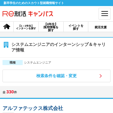
新卒学生のためのスカウト型就職情報サイト
【4年生】
イベントを
【1～3年生】
採用情報を
就活支援
インターンを探す
探す
会員登録
ログイン
探す
会員ID・パスワードを忘れた方はこちら
システムエンジニアのインターンシップ＆キャリ
ア情報
探す
システムエンジニア
職種
【4年生】
【4年生】
【1～3年生】
採用情報を探す
説明会を探す
インターンを探す
検索条件を確認・変更
330
全
件
イベントを探す
スカウト
お知らせ
アルファテックス株式会社
就活ノウハウ・サポート