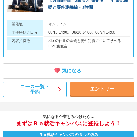
【WEB開催】SIerの仕事研究 - 仕事の基
礎と要件定義編 - 3時間
開催地
オンライン
開催時期／日時
08/13 14:00、08/20 14:00、08/24 14:00
内容／特徴
SIerの仕事の基礎と要件定義について学べる
LIVE勉強会
気になる
コース一覧・
エントリー
予約
気になる企業をみつけたら…
まずはＲｅ就活キャンパスに登録しよう！
Ｒｅ就活キャンパスの３つの強み