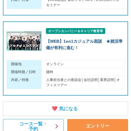
セミナー
オープンカンパニー＆キャリア教育等
【WEB】1on1カジュアル面談 ★就活準
備が有利に進む！
開催地
オンライン
開催時期／日時
随時
内容／特徴
人事担当者との座談会│会社説明│業界説明│オ
フィスツアー
気になる
コース一覧・
エントリー
予約