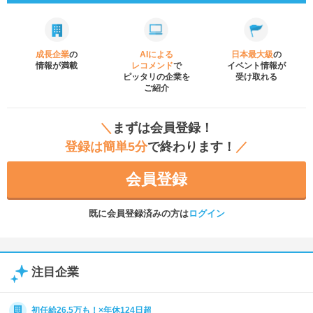
成長企業
の
AIによる
日本最大級
の
情報が満載
レコメンド
で
イベント
情報が
ピッタリの企業を
受け取れる
ご紹介
＼
まずは会員登録！
登録は簡単5分
で終わります！
／
会員登録
既に会員登録済みの方は
ログイン
注目企業
初任給26.5万も！×年休124日超