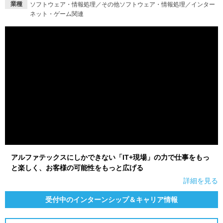
業種
ソフトウェア・情報処理／その他ソフトウェア・情報処理／インター
ネット・ゲーム関連
就活支援
就活コラム
就活ノウハウが満載！
お役立ち記事・相談室など
適職診断
就活チャンネル
あなたに合う仕事を診断！
動画で対策講座をチェック
就活ニュースペーパー
よくある質問
就活時事ニュースを更新
不明点があればこちら
アルファテックスにしかできない「IT+現場」の力で仕事をもっ
と楽しく、お客様の可能性をもっと広げる
詳細を見る
受付中のインターンシップ＆キャリア情報