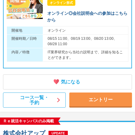
オンライン形式
オンライン◎会社説明会への参加はこちら
から
開催地
オンライン
開催時期／日時
08/15 11:00、08/19 13:00、08/20 13:00、
08/28 11:00
内容／特徴
IT業界研究から当社の説明まで、詳細を知るこ
とができます。
気になる
コース一覧・
エントリー
予約
Ｒｅ就活キャンパスのみ掲載
株式会社アップ
UPDATE