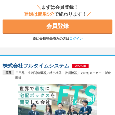
＼
まずは会員登録！
登録は簡単5分
で終わります！
／
会員登録
既に会員登録済みの方は
ログイン
株式会社フルタイムシステム
UPDATE
業種
日用品・生活関連機器／精密機器・計測機器／その他メーカー・製造
関連