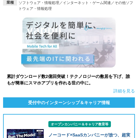
業種
ソフトウェア・情報処理／インターネット・ゲーム関連／その他ソフ
トウェア・情報処理
就活支援
就活コラム
就活ノウハウが満載！
お役立ち記事・相談室など
適職診断
就活チャンネル
あなたに合う仕事を診断！
動画で対策講座をチェック
就活ニュースペーパー
よくある質問
就活時事ニュースを更新
不明点があればこちら
累計ダウンロード数2億回突破！テクノロジーの敷居を下げ、誰
もが簡単にスマホアプリを作れる世の中に。
詳細を見る
受付中のインターンシップ＆キャリア情報
オープンカンパニー＆キャリア教育等
ノーコード×SaaSカンパニーが放つ、超実