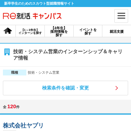
新卒学生のためのスカウト型就職情報サイト
【4年生】
イベントを
【1～3年生】
採用情報を
就活支援
インターンを探す
探す
会員登録
ログイン
探す
会員ID・パスワードを忘れた方はこちら
技術・システム営業のインターンシップ＆キャリ
ア情報
探す
技術・システム営業
職種
【4年生】
【4年生】
【1～3年生】
採用情報を探す
説明会を探す
インターンを探す
検索条件を確認・変更
120
全
件
イベントを探す
スカウト
お知らせ
株式会社ヤプリ
就活ノウハウ・サポート