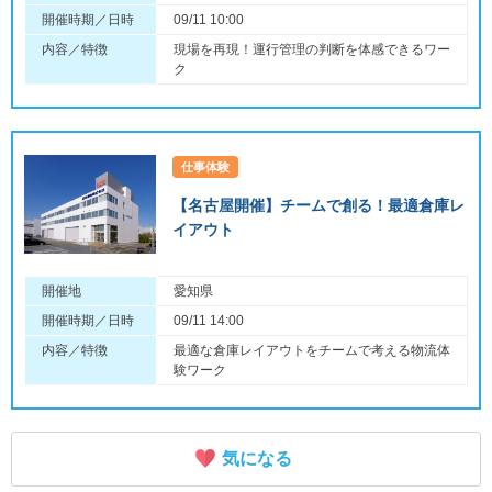
開催時期／日時
09/11 10:00
内容／特徴
現場を再現！運行管理の判断を体感できるワー
ク
仕事体験
【名古屋開催】チームで創る！最適倉庫レ
イアウト
開催地
愛知県
開催時期／日時
09/11 14:00
内容／特徴
最適な倉庫レイアウトをチームで考える物流体
験ワーク
気になる