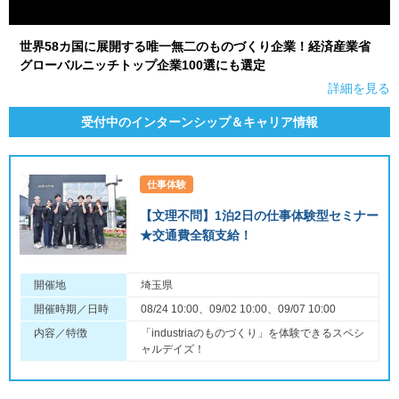
世界58カ国に展開する唯一無二のものづくり企業！経済産業省
グローバルニッチトップ企業100選にも選定
詳細を見る
受付中のインターンシップ＆キャリア情報
仕事体験
【文理不問】1泊2日の仕事体験型セミナー
★交通費全額支給！
開催地
埼玉県
開催時期／日時
08/24 10:00、09/02 10:00、09/07 10:00
内容／特徴
「industriaのものづくり」を体験できるスペシ
ャルデイズ！