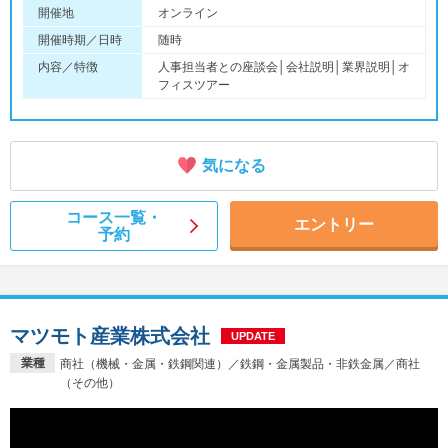
開催地
オンライン
開催時期／日時
随時
内容／特徴
人事担当者との座談会│会社説明│業界説明│オ
フィスツアー
気になる
コース一覧・
エントリー
予約
マツモト産業株式会社
UPDATE
業種
商社（機械・金属・鉄鋼関連）／鉄鋼・金属製品・非鉄金属／商社
（その他）