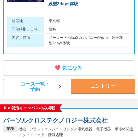
践型2days体験
開催地
東京都
開催時期／日時
随時
内容／特徴
ノーコード×SaaSカンパニーが放つ、超実践
型2days体験
気になる
コース一覧・
エントリー
予約
Ｒｅ就活キャンパスのみ掲載
パーソルクロステクノロジー株式会社
業種
機械・プラントエンジニアリング／電気機器・電子機器・半導体関連
／ソフトウェア・情報処理