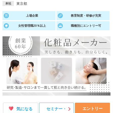
東京都
本社
就活支援
就活コラム
上場企業
教育制度・研修が充実
就活ノウハウが満載！
お役立ち記事・相談室など
女性管理職20％以上
職種別にエントリー可
適職診断
就活チャンネル
あなたに合う仕事を診断！
動画で対策講座をチェック
就活ニュースペーパー
よくある質問
就活時事ニュースを更新
不明点があればこちら
エントリー
気になる
セミナー・