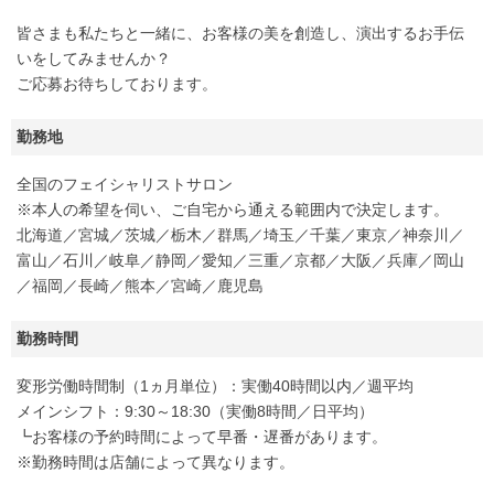
皆さまも私たちと一緒に、お客様の美を創造し、演出するお手伝
いをしてみませんか？
ご応募お待ちしております。
勤務地
全国のフェイシャリストサロン
※本人の希望を伺い、ご自宅から通える範囲内で決定します。
北海道／宮城／茨城／栃木／群馬／埼玉／千葉／東京／神奈川／
富山／石川／岐阜／静岡／愛知／三重／京都／大阪／兵庫／岡山
／福岡／長崎／熊本／宮崎／鹿児島
勤務時間
変形労働時間制（1ヵ月単位）：実働40時間以内／週平均
メインシフト：9:30～18:30（実働8時間／日平均）
┗お客様の予約時間によって早番・遅番があります。
※勤務時間は店舗によって異なります。