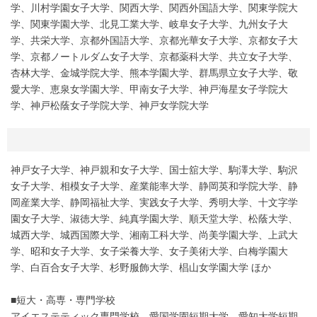
学、川村学園女子大学、関西大学、関西外国語大学、関東学院大
学、関東学園大学、北見工業大学、岐阜女子大学、九州女子大
学、共栄大学、京都外国語大学、京都光華女子大学、京都女子大
学、京都ノートルダム女子大学、京都薬科大学、共立女子大学、
杏林大学、金城学院大学、熊本学園大学、群馬県立女子大学、敬
愛大学、恵泉女学園大学、甲南女子大学、神戸海星女子学院大
学、神戸松蔭女子学院大学、神戸女学院大学
神戸女子大学、神戸親和女子大学、国士舘大学、駒澤大学、駒沢
女子大学、相模女子大学、産業能率大学、静岡英和学院大学、静
岡産業大学、静岡福祉大学、実践女子大学、秀明大学、十文字学
園女子大学、淑徳大学、純真学園大学、順天堂大学、松蔭大学、
城西大学、城西国際大学、湘南工科大学、尚美学園大学、上武大
学、昭和女子大学、女子栄養大学、女子美術大学、白梅学園大
学、白百合女子大学、杉野服飾大学、椙山女学園大学 ほか
■短大・高専・専門学校
アイエステティック専門学校、愛国学園短期大学、愛知大学短期