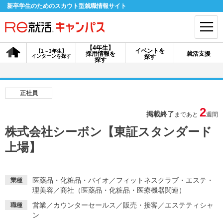
新卒学生のためのスカウト型就職情報サイト
【4年生】
イベントを
【1～3年生】
採用情報を
就活支援
インターンを探す
探す
会員登録
ログイン
探す
会員ID・パスワードを忘れた方はこちら
正社員
探す
2
掲載終了
まであと
週間
株式会社シーボン【東証スタンダード
【4年生】
【4年生】
【1～3年生】
上場】
採用情報を探す
説明会を探す
インターンを探す
医薬品・化粧品・バイオ
／
フィットネスクラブ・エステ・
業種
イベントを探す
スカウト
お知らせ
理美容
／
商社（医薬品・化粧品・医療機器関連）
営業
／
カウンターセールス
／
販売・接客
／
エステティシャ
職種
就活ノウハウ・サポート
ン