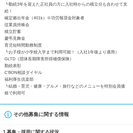
┗勤続3年を迎えた正社員の方に入社時からの積立分も合わせて支
給！
確定拠出年金（401k）※功労報奨金対象者
従業員持株会
積立貯蓄
慶弔見舞金
育児短時間勤務制度
┗お子様が小学校入学まで利用可能！（入社1年後より適用）
GLTD（団体長期障害所得補償保険）
勤続表彰
C’BON相談ダイヤル
福利厚生倶楽部
┗結婚・育児・健康・グルメ・旅行などのメニューを特別会員価
格で利用可
その他募集に関する情報
1.募集・採用に関する状況