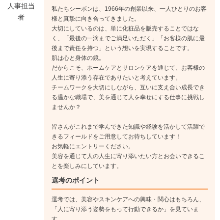
人事担当
私たちシーボンは、1966年の創業以来、一人ひとりのお客
者
様と真摯に向き合ってきました。
大切にしているのは、単に化粧品を販売することではな
く、「最後の一滴までご満足いただく」「お客様の肌に最
後まで責任を持つ」という想いを実現することです。
肌は心と身体の鏡。
だからこそ、ホームケアとサロンケアを通じて、お客様の
人生に寄り添う存在でありたいと考えています。
チームワークを大切にしながら、互いに支え合い成長でき
る温かな職場で、美を通じて人を幸せにする仕事に挑戦し
ませんか？
皆さんがこれまで学んできた知識や経験を活かして活躍で
きるフィールドをご用意してお待ちしています！
お気軽にエントリーください。
美容を通じて人の人生に寄り添いたい方とお会いできるこ
とを楽しみにしています。
選考のポイント
選考では、美容やスキンケアへの興味・関心はもちろん、
「人に寄り添う姿勢をもって行動できるか」を見ていま
す。