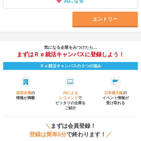
気になる
エントリー
気になる企業をみつけたら…
まずはＲｅ就活キャンパスに登録しよう！
Ｒｅ就活キャンパスの３つの強み
成長企業
の
AIによる
日本最大級
の
情報が満載
レコメンド
で
イベント
情報が
ピッタリの企業を
受け取れる
ご紹介
＼
まずは会員登録！
登録は簡単5分
で終わります！
／