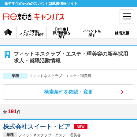
新卒学生のためのスカウト型就職情報サイト
【4年生】
イベントを
【1～3年生】
採用情報を
就活支援
インターンを探す
探す
会員登録
ログイン
探す
会員ID・パスワードを忘れた方はこちら
フィットネスクラブ・エステ・理美容の新卒採用
求人・就職活動情報
探す
フィットネスクラブ・エステ・理美容
業種
【4年生】
【4年生】
【1～3年生】
採用情報を探す
説明会を探す
インターンを探す
検索条件を確認・変更
191
全
件
イベントを探す
スカウト
お知らせ
株式会社スイート・ピア
NEW
就活ノウハウ・サポート
業種
フィットネスクラブ・エステ・理美容