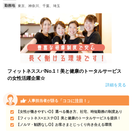
勤務地
東京、神奈川、千葉、埼玉
就活支援
就活コラム
就活ノウハウが満載！
お役立ち記事・相談室など
適職診断
就活チャンネル
あなたに合う仕事を診断！
動画で対策講座をチェック
就活ニュースペーパー
よくある質問
就活時事ニュースを更新
不明点があればこちら
フィットネススパNo.1！美と健康のトータルサービス
の女性活躍企業☆
詳細を見る
「ココに注目！」
人事担当者が語る
【女性が働きやすい◎】選べる働き方、社宅、時短勤務の制度あり
【フィットネス×エステ◎】美と健康のトータルサービスを提供！
【ノルマ・勧誘なし◎】お客さまとじっくり向き合える環境