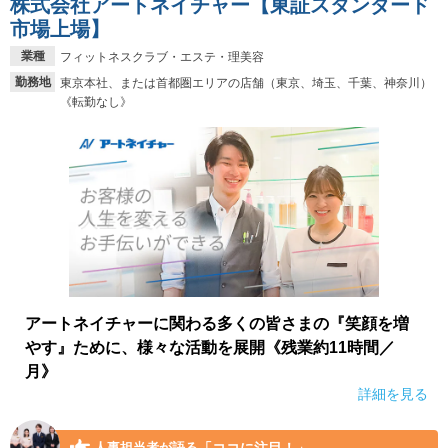
株式会社アートネイチャー【東証スタンダード
市場上場】
業種
フィットネスクラブ・エステ・理美容
勤務地
東京本社、または首都圏エリアの店舗（東京、埼玉、千葉、神奈川）
《転勤なし》
アートネイチャーに関わる多くの皆さまの『笑顔を増
やす』ために、様々な活動を展開《残業約11時間／
月》
詳細を見る
「ココに注目！」
人事担当者が語る