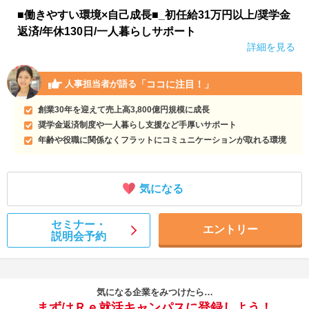
■働きやすい環境×自己成長■_初任給31万円以上/奨学金
返済/年休130日/一人暮らしサポート
詳細を見る
「ココに注目！」
人事担当者が語る
創業30年を迎えて売上高3,800億円規模に成長
奨学金返済制度や一人暮らし支援など手厚いサポート
年齢や役職に関係なくフラットにコミュニケーションが取れる環境
気になる
セミナー・
エントリー
説明会予約
気になる企業をみつけたら…
まずはＲｅ就活キャンパスに登録しよう！