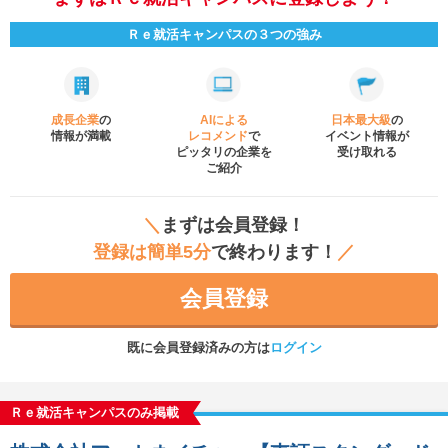
Ｒｅ就活キャンパスの３つの強み
成長企業
の
AIによる
日本最大級
の
情報が満載
レコメンド
で
イベント
情報が
ピッタリの企業を
受け取れる
ご紹介
＼
まずは会員登録！
登録は簡単5分
で終わります！
／
会員登録
既に会員登録済みの方は
ログイン
Ｒｅ就活キャンパスのみ掲載