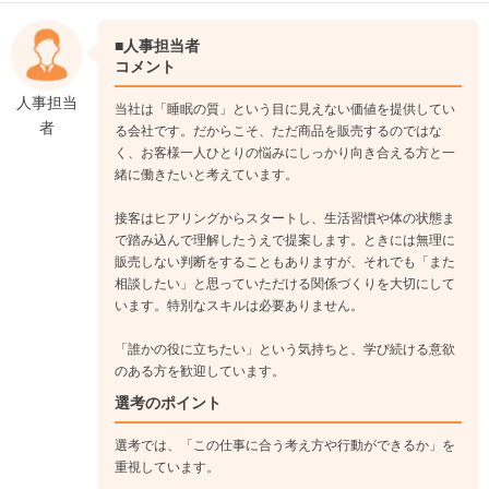
成にもチャレンジ。
↓
■人事担当者
《入社3年目》
コメント
店長に着任！人・もの・売上・環境・情報などの管理や人材育
人事担当
当社は「睡眠の質」という目に見えない価値を提供してい
成、本社との連携を取りながら、チーム全体で一人でも多くの
者
る会社です。だからこそ、ただ商品を販売するのではな
お客様にエアウィーヴで眠る良質な睡眠を提供する。
く、お客様一人ひとりの悩みにしっかり向き合える方と一
緒に働きたいと考えています。
スリープカウンセラー（ケース2）
接客はヒアリングからスタートし、生活習慣や体の状態ま
で踏み込んで理解したうえで提案します。ときには無理に
スリープカウンセラーからエリアマネージャーとして現場を支
販売しない判断をすることもありますが、それでも「また
える立場に挑戦
相談したい」と思っていただける関係づくりを大切にして
います。特別なスキルは必要ありません。
《入社1年目》
「誰かの役に立ちたい」という気持ちと、学び続ける意欲
入社後、新入社員研修・入店前トレーニングを経て1店舗目は
のある方を歓迎しています。
百貨店へ配属。まずは一つ一つの接客スキルや睡眠知識、また
選考のポイント
付帯業務を覚えて、ひとり立ちを目指します。
↓
選考では、「この仕事に合う考え方や行動ができるか」を
《入社2年目》
重視しています。
2年目の秋、新店の立ち上げと同時に店長に着任。まだ誰も経