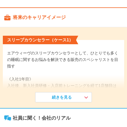
将来のキャリアイメージ
スリープカウンセラー（ケース1）
エアウィーヴのスリープカウンセラーとして、ひとりでも多く
の睡眠に関するお悩みを解決できる販売のスペシャリストを目
指す
《入社1年目》
入社後、新入社員研修・入店前トレーニングを経て1店舗目は
百貨店へ配属。まずは一つ一つの接客スキルや睡眠知識、また
続きを見る
付帯業務を覚えて、ひとり立ちを目指します。
↓
《入社2年目》
社員に聞く！会社のリアル
2年目の終わりごろ、2店舗目となる百貨店へ異動。店長ととも
に店舗を運営に係わる業務を担当、販売スキルの向上、後輩育