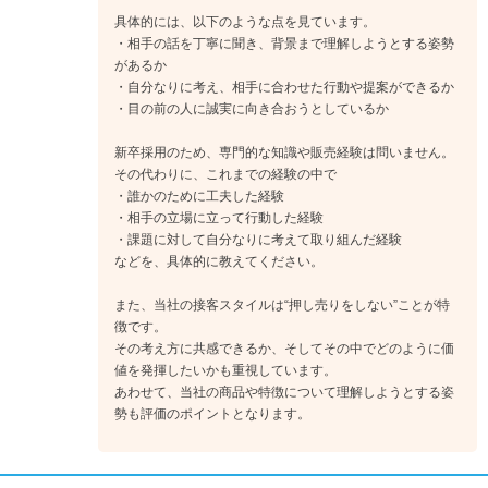
験したことのない店舗の店長として、新人教育をはじめとする
具体的には、以下のような点を見ています。
・相手の話を丁寧に聞き、背景まで理解しようとする姿勢
店舗マネジメントと本社や取引先との連携など、様々な業務に
があるか
向き合います。
・自分なりに考え、相手に合わせた行動や提案ができるか
↓
・目の前の人に誠実に向き合おうとしているか
《入社4年目》
これまでの複数店舗での勤務経験から、より多くのスリープカ
新卒採用のため、専門的な知識や販売経験は問いません。
ウンセラーを支えるエリアマネージャーとして複数店舗を統
その代わりに、これまでの経験の中で
括、より大きな売上を目標に挑戦を続けていきます。
・誰かのために工夫した経験
・相手の立場に立って行動した経験
・課題に対して自分なりに考えて取り組んだ経験
などを、具体的に教えてください。
また、当社の接客スタイルは“押し売りをしない”ことが特
徴です。
その考え方に共感できるか、そしてその中でどのように価
値を発揮したいかも重視しています。
あわせて、当社の商品や特徴について理解しようとする姿
勢も評価のポイントとなります。