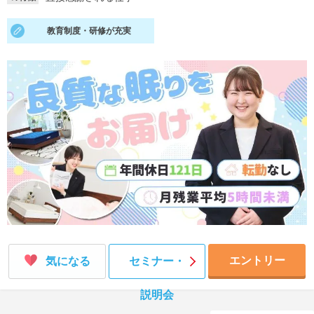
就活支援
就活コラム
教育制度・研修が充実
就活ノウハウが満載！
お役立ち記事・相談室など
適職診断
就活チャンネル
あなたに合う仕事を診断！
動画で対策講座をチェック
就活ニュースペーパー
よくある質問
就活時事ニュースを更新
不明点があればこちら
エントリー
気になる
セミナー・
説明会