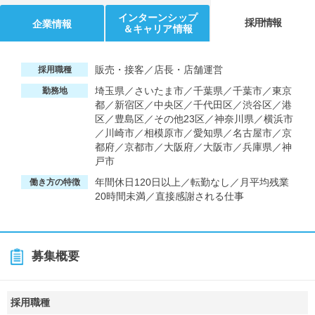
インターンシップ
採用情報
企業情報
＆キャリア情報
販売・接客／店長・店舗運営
採用職種
埼玉県／さいたま市／千葉県／千葉市／東京
勤務地
都／新宿区／中央区／千代田区／渋谷区／港
区／豊島区／その他23区／神奈川県／横浜市
／川崎市／相模原市／愛知県／名古屋市／京
都府／京都市／大阪府／大阪市／兵庫県／神
戸市
年間休日120日以上／転勤なし／月平均残業
働き方の特徴
20時間未満／直接感謝される仕事
募集概要
採用職種