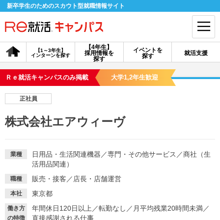
新卒学生のためのスカウト型就職情報サイト
【4年生】
イベントを
【1～3年生】
採用情報を
就活支援
インターンを探す
探す
会員登録
ログイン
探す
Ｒｅ就活キャンパスのみ掲載
大学1,2年生歓迎
会員ID・パスワードを忘れた方はこちら
正社員
探す
株式会社エアウィーヴ
【4年生】
【4年生】
【1～3年生】
採用情報を探す
説明会を探す
インターンを探す
日用品・生活関連機器
／
専門・その他サービス
／
商社（生
業種
活用品関連）
販売・接客
／
店長・店舗運営
職種
イベントを探す
スカウト
お知らせ
東京都
本社
年間休日120日以上
／
転勤なし
／
月平均残業20時間未満
／
働き方
就活ノウハウ・サポート
直接感謝される仕事
の特徴