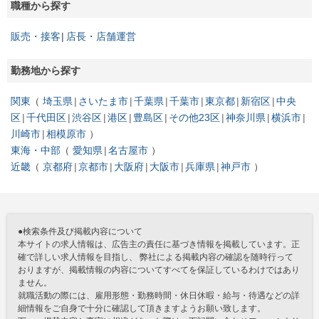
職種から探す
販売・接客
店長・店舗運営
勤務地から探す
関東
埼玉県
さいたま市
千葉県
千葉市
東京都
新宿区
中央
区
千代田区
渋谷区
港区
豊島区
その他23区
神奈川県
横浜市
川崎市
相模原市
東海・中部
愛知県
名古屋市
近畿
京都府
京都市
大阪府
大阪市
兵庫県
神戸市
●検索条件及び掲載内容について
本サイトの求人情報は、広告主の責任に基づき情報を掲載しています。正
確で詳しい求人情報を目指し、 弊社による掲載内容の確認を随時行って
おりますが、掲載情報の内容についてすべてを保証しているわけではあり
ません。
就職活動の際には、雇用形態・勤務時間・休日休暇・給与・待遇などの詳
細情報をご自身で十分に確認して頂きますようお願い致します。