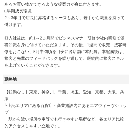
あるお買い物ができるような提案力が身に付きます。
□早期成長環境
2～3年目で店長に昇格するケースもあり、若手から裁量を持って
働けます。
◎入社後は、約1～2ヵ月間でビジネスマナー研修や社内研修で基
礎知識を身に付けていただきます。その後、1週間で販売・接客研
修をおこない、5月中旬頃を目安に各店舗に本配属。本配属後は、
接客と先輩のフィードバックを繰り返して、継続的に接客スキル
を上げていくことができます。
勤務地
【転勤なし】東京、神奈川、千葉、埼玉、愛知、京都、大阪、兵
庫
└上記エリアにある百貨店・商業施設内にあるエアウィーヴショッ
プ
駅から近い場所や車等でも行きやすい場所など、各エリア比較
的アクセスしやすい立地です。