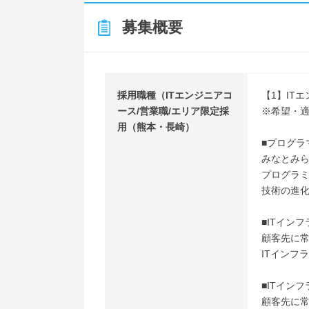
募集概要
採用職種（ITエンジニアコ
【1】IT
ース/営業職/エリア限定採
※希望・
用（熊本・長崎）
■プログラ
みなとみ
プログラ
技術の進
■ITイン
顧客先に常
ITインフ
■ITイン
顧客先に常