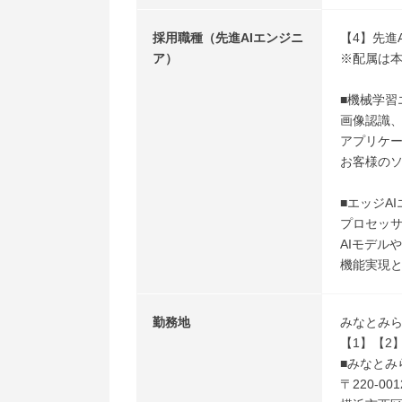
採用職種（先進AIエンジニ
【4】先進
ア）
※配属は
■機械学習
画像認識、
アプリケ
お客様の
■エッジA
プロセッサ
AIモデル
機能実現
勤務地
みなとみ
【1】【2
■みなとみ
〒220-001