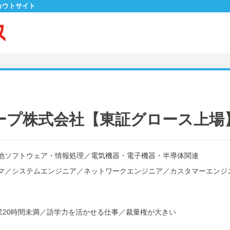
カウトサイト
ープ株式会社【東証グロース上場
他ソフトウェア・情報処理
／
電気機器・電子機器・半導体関連
マ
／
システムエンジニア
／
ネットワークエンジニア
／
カスタマーエンジ
20時間未満
／
語学力を活かせる仕事
／
裁量権が大きい