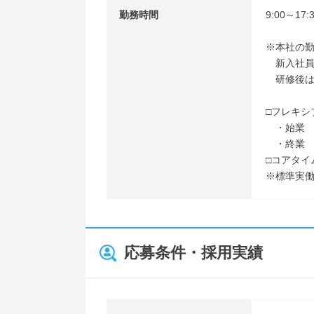
勤務時間
9:00～1
※本社の
新入社員
研修後は
□フレキシ
・始業 7
・終業 1
□コアタイム
※標準実働
応募条件・採用実績