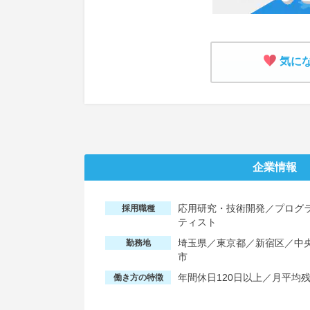
気に
企業情報
応用研究・技術開発／プログ
採用職種
ティスト
埼玉県／東京都／新宿区／中
勤務地
市
年間休日120日以上／月平均
働き方の特徴