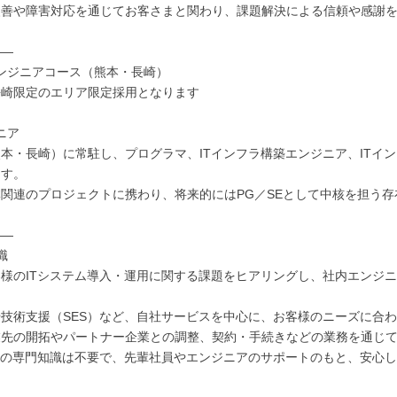
改善や障害対応を通じてお客さまと関わり、課題解決による信頼や感謝
――
エンジニアコース（熊本・長崎）
長崎限定のエリア限定採用となります
ニア
本・長崎）に常駐し、プログラマ、ITインフラ構築エンジニア、ITイ
ます。
関連のプロジェクトに携わり、将来的にはPG／SEとして中核を担う
――
職
様のITシステム導入・運用に関する課題をヒアリングし、社内エンジ
。
技術支援（SES）など、自社サービスを中心に、お客様のニーズに合
業先の開拓やパートナー企業との調整、契約・手続きなどの業務を通じ
Tの専門知識は不要で、先輩社員やエンジニアのサポートのもと、安心