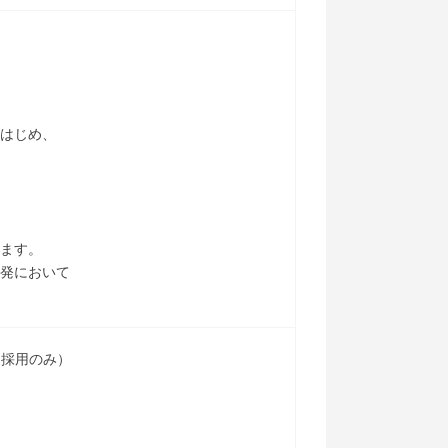
をはじめ、
します。
開発において
定採用のみ）