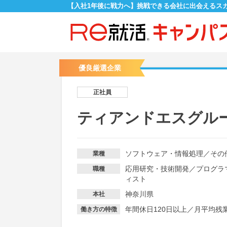
【入社1年後に戦力へ】挑戦できる会社に出会えるス
優良厳選企業
正社員
ティアンドエスグル
ソフトウェア・情報処理
／
その
業種
応用研究・技術開発
／
プログラ
職種
ィスト
神奈川県
本社
年間休日120日以上
／
月平均残業
働き方の特徴