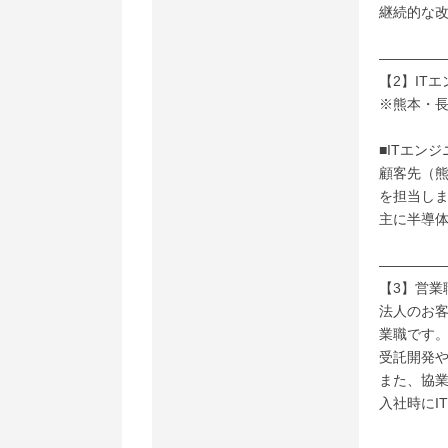
継続的な
――――
【2】IT
※熊本・
■ITエンジ
顧客先（熊
を担当し
主に半導体
――――
【3】営業
法人のお客
業職です
受託開発や
また、協
入社時にI