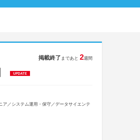
2
掲載終了
まであと
週間
】
UPDATE
ニア
／
システム運用・保守
／
データサイエンテ