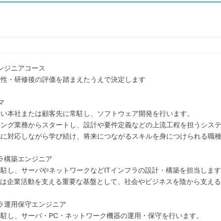
エンジニアコース
適性・研修後の評価を踏まえたうえで決定します
マ
らい本社または顧客先に常駐し、ソフトウェア開発を行います。
ミング業務からスタートし、設計や要件定義などの上流工程を担うシス
化に対応しながら学び続け、将来につながるスキルを身につけられる職
フラ構築エンジニア
駐し、サーバやネットワークなどITインフラの設計・構築を担当しま
ラは企業活動を支える重要な基盤として、社会やビジネスを陰から支え
フラ運用保守エンジニア
駐し、サーバ・PC・ネットワーク機器の運用・保守を行います。