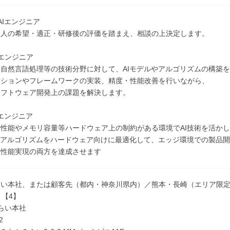
AIエンジニア
本人の希望・適正・研修後の評価を踏まえ、相談の上決定します。
エンジニア
自然言語処理等の技術分野に対して、AIモデルやアルゴリズムの構築
ーションやフレームワークの実装、精度・性能改善を行いながら、
ソフトウェア開発上の課題を解決します。
Iエンジニア
性能やメモリ容量等ハードウェア上の制約がある環境でAI技術を活か
やアルゴリズムをハードウェア向けに最適化して、エッジ環境での製品
と性能実現の両方を達成させます
らい本社、または顧客先（都内・神奈川県内）／熊本・長崎（エリア限
】【4】
らい本社
2