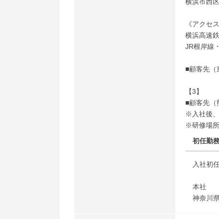
横浜市西区
《アクセ
横浜高速鉄
JR根岸線
■顧客先（
【3】
■顧客先（
※入社後
※研修場
初任勤
入社初
本社
神奈川県