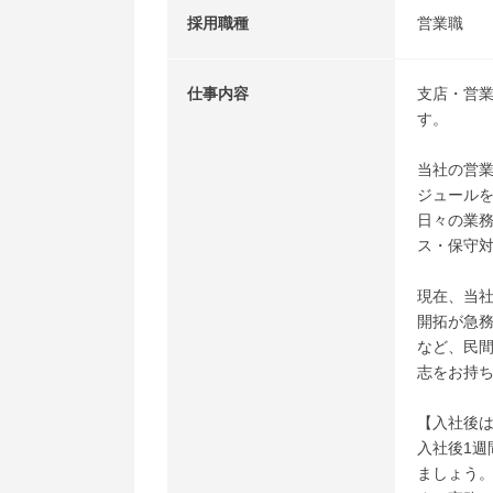
採用職種
営業職
仕事内容
支店・営業
す。
当社の営
ジュール
日々の業
ス・保守
現在、当社
開拓が急
など、民
志をお持
【入社後
入社後1
ましょう。