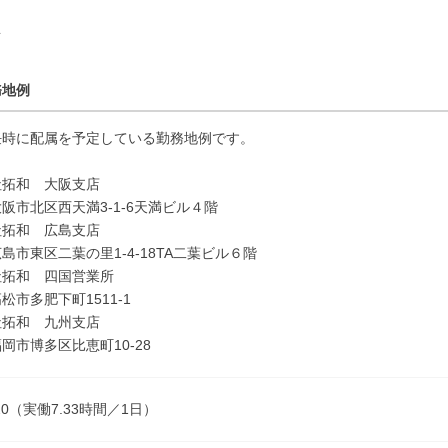
所
務地例
任時に配属を予定している勤務地例です。
社拓和 大阪支店
阪市北区西天満3-1-6天満ビル４階
社拓和 広島支店
島市東区二葉の里1-4-18TA二葉ビル６階
社拓和 四国営業所
松市多肥下町1511-1
社拓和 九州支店
岡市博多区比恵町10-28
:20（実働7.33時間／1日）