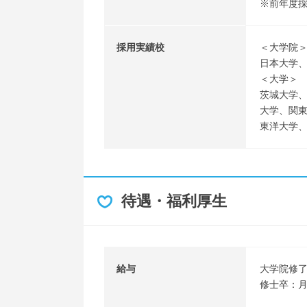
※前年度
採用実績校
＜大学院
日本大学
＜大学＞
茨城大学
大学、関
東洋大学
待遇・福利厚生
給与
大学院修
修士卒：月給