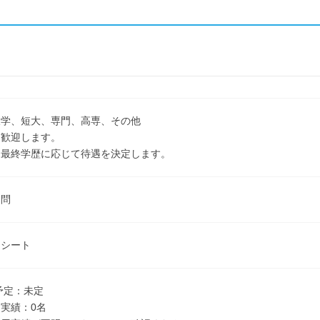
大学、短大、専門、高専、その他
も歓迎します。
は最終学歴に応じて待遇を決定します。
不問
ーシート
卒予定：未定
実績：0名