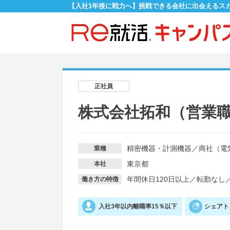
【入社1年後に戦力へ】挑戦できる会社に出会えるス
正社員
株式会社拓和（営業
精密機器・計測機器
／
商社（電
業種
東京都
本社
年間休日120日以上
／
転勤なし
働き方の特徴
入社3年以内離職率15％以下
シェアト