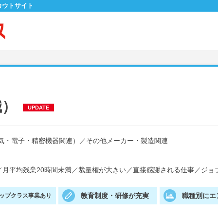
カウトサイト
職）
UPDATE
気・電子・精密機器関連）
／
その他メーカー・製造関連
／
月平均残業20時間未満
／
裁量権が大きい
／
直接感謝される仕事
／
ジョ
教育制度・研修が充実
職種別にエ
ップクラス事業あり