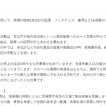
所にて、現場の技術(水位計の設置、メンテナンス、修理など)を経験
業活動は、官公庁や地方自治体といった既存顧客へのルート営業が中心
を組み、顧客への訪問や打ち合わせを重ねます。
務の中では、水位計などの自社製品の提案や新製品のPR、見積書作成、
対応の手配などを担います。
の売上のほぼ100％を公共事業が占めていますが、生産年齢人口の減
務となってきています。グローバル展開の加速化はもちろん、国内でも
間セクターでの新たな需要の開拓に力を入れる方針です。自分の力で新
ちの方にもぴったりな仕事です。
は…】
週間は、技術職の同期とともに茨城県守谷市の工場で集合研修を実施しま
その後、希望を考慮して全国の各支店へ配属。先輩社員の営業に同行す