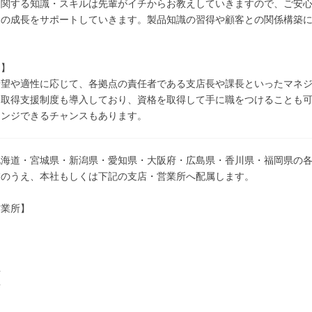
関する知識・スキルは先輩がイチからお教えしていきますので、ご安心
んの成長をサポートしていきます。製品知識の習得や顧客との関係構築
…】
希望や適性に応じて、各拠点の責任者である支店長や課長といったマネ
格取得支援制度も導入しており、資格を取得して手に職をつけることも
ェンジできるチャンスもあります。
北海道・宮城県・新潟県・愛知県・大阪府・広島県・香川県・福岡県の
慮のうえ、本社もしくは下記の支店・営業所へ配属します。
営業所】
所
店