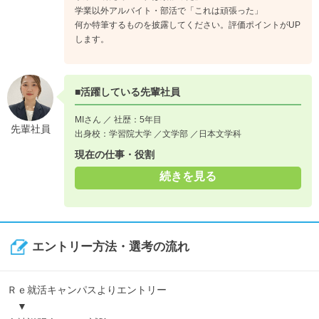
して頑張って頂きます。
学業以外アルバイト・部活で「これは頑張った」
早い人はライン長として数名の部下を持つ立場になります。
何か特筆するものを披露してください。評価ポイントがUP
↓
します。
《入社6年目》
主任や係長としてチームリーダー的なライン長や所属長として
活躍頂きます。
■活躍している先輩社員
マネジメントに対して熟練し、食品衛生・原価管理・設備管
理・工程管理といった全体を見渡す立場になって頂きます。
MIさん ／ 社歴：5年目
先輩社員
出身校：学習院大学 ／文学部 ／日本文学科
現在の仕事・役割
一般職（品質検査職）
続きを見る
一般職とは、総合職の補佐的な立場になります。
生産ラインの工程内検査（物性検査、官能検査、細菌検査等）
理系学科もしくは栄養学履修した方は適している仕事です。
エントリー方法・選考の流れ
《入社5年目》
一般職から総合職へ転身し、より会社の中枢業務に携わること
Ｒｅ就活キャンパスよりエントリー
も可能です。
▼
実際に一般職（品質検査）から研究開発職（コアメンバー）へ