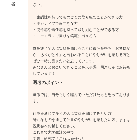
者
さい。
・協調性を持ってものごとに取り組むことができる方
総合職（生産技術職）
・ポジティブで前向きな方
・使命感や責任感を持って取り組むことができる方
総合職は将来幹部社員になる職種です。
・ユーモラスで周りを笑顔に出来る方
まずは、現場を勉強し経験値を積み上げてキャリアUPしていき
ましょう！
食を通じて人に笑顔を届けることに責任を持ち、お客様か
工場でのラインオペレーターとして活躍頂きます。ほとんどが
ら「ありがとう」と言われることにやりがいを感じる方と
ぜひ一緒に働きたいと思っています。
機械化・オートメーション化されているので
みなさんとお会いできることを人事課一同楽しみにお待ち
しっかり監視・メンテナンスを行う業務です。
しています！
選考のポイント
《入社1年目》
研修期間は3か月。指導員と一緒にマンツーマンで仕事の内容
選考では、自分らしく臨んでいただけたらと思っておりま
を覚えて頂きます。（OJT研修）
す。
また、悩み相談はメンターが解決してくれます。（メンタリン
グ制度）
仕事を通じて多くの人に笑顔を届けてみたい方、
↓
身近なものを通じて仕事のやりがいを感じたい方、まずは
説明会へお越しください。
《入社3年目》
これまで大学生活の中で、
仕事にも慣れ、新しく入社する新入社員の面倒を見る指導員と
学業・研究で「これは頑張った」