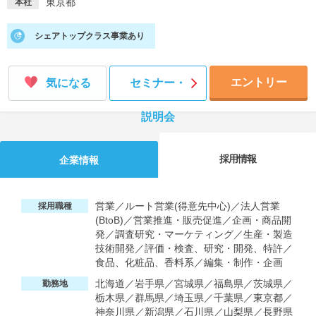
東京都
本社
就活支援
就活コラム
シェアトップクラス事業あり
就活ノウハウが満載！
お役立ち記事・相談室など
適職診断
就活チャンネル
エントリー
気になる
セミナー・
あなたに合う仕事を診断！
動画で対策講座をチェック
説明会
就活ニュースペーパー
よくある質問
就活時事ニュースを更新
不明点があればこちら
採用情報
企業情報
営業／ルート営業(得意先中心)／法人営業
採用職種
(BtoB)／営業推進・販売促進／企画・商品開
発／調査研究・マーケティング／生産・製造
技術開発／評価・検査、研究・開発、特許／
食品、化粧品、香料系／編集・制作・企画
北海道／岩手県／宮城県／福島県／茨城県／
勤務地
栃木県／群馬県／埼玉県／千葉県／東京都／
神奈川県／新潟県／石川県／山梨県／長野県