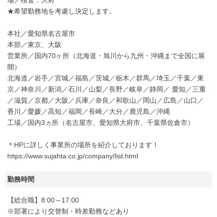
★希望勤務地を考慮し決定します。
本社／愛知県名古屋市
本部／東京、大阪
営業所／国内70ヶ所（北海道・旭川から九州・沖縄まで全国に展
開）
北海道／岩手／宮城／福島／茨城／栃木／群馬／埼玉／千葉／東
京／神奈川／新潟／石川／山梨／長野／岐阜／静岡／ 愛知／三重
／滋賀／京都／大阪／兵庫／奈良／和歌山／岡山／広島／山口／
香川／愛媛／高知／福岡／長崎／大分／鹿児島／沖縄
工場／国内3ヵ所（名古屋市、愛知県大府市、千葉県佐倉市）
＊HPに詳しく事業所の場所を紹介しております！
https://www.sujahta.co.jp/company/list.html
勤務時間
【総合職】8:00～17:00
※部署により交替制・時差勤務などあり