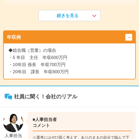
《入社1年目》
続きを見る
研修期間は6か月。指導員とのマンツーマンで仕事の内容を覚
えて頂きます。（OJT研修）
運転の技術も、毎週1回新入社員が集まり教習します。
年収例
悩み相談はメンターが解決してくれます。（メンタリング制
度）
◆総合職（営業）の場合
↓
・5 年目 主任 年収600万円
《入社3年目》
・10年目 係長 年収700万円
仕事にも慣れ、新しく入社する新入社員の面倒を見る指導員と
・20年目 課長 年収800万円
して頑張って頂きます。
早い人はエリアマネージャーとして数名の部下を持つ立場にな
ります。
↓
社員に聞く！会社のリアル
《入社6年目》
主任としてチームリーダー的なエリアマネージャーとして活
躍。
■人事担当者
一方営業が得意な方は大口チェーン先の本部商談を担当して頂
コメント
きます。
人事担当
☆選考にはぜひ固く考えず、ありのままの自分で臨んで下
売れる商品の企画・開発の部署へのキャリアUPもあります。