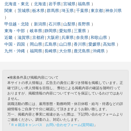
北海道・東北
北海道
岩手県
宮城県
福島県
関東
茨城県
栃木県
群馬県
埼玉県
千葉県
東京都
神奈川県
甲信越・北陸
新潟県
石川県
山梨県
長野県
東海・中部
岐阜県
静岡県
愛知県
三重県
近畿
滋賀県
京都府
大阪府
兵庫県
奈良県
和歌山県
中国・四国
岡山県
広島県
山口県
香川県
愛媛県
高知県
九州・沖縄
福岡県
長崎県
大分県
鹿児島県
沖縄県
●検索条件及び掲載内容について
本サイトの求人情報は、広告主の責任に基づき情報を掲載しています。正
確で詳しい求人情報を目指し、 弊社による掲載内容の確認を随時行って
おりますが、掲載情報の内容についてすべてを保証しているわけではあり
ません。
就職活動の際には、雇用形態・勤務時間・休日休暇・給与・待遇などの詳
細情報をご自身で十分に確認して頂きますようお願い致します。
万一、掲載内容と事実に相違があった際は、下記問い合わせフォームより
ご連絡ください。調査の上、対応いたします。
「
Ｒｅ就活キャンパス お問い合わせフォーム(質問箱)
」