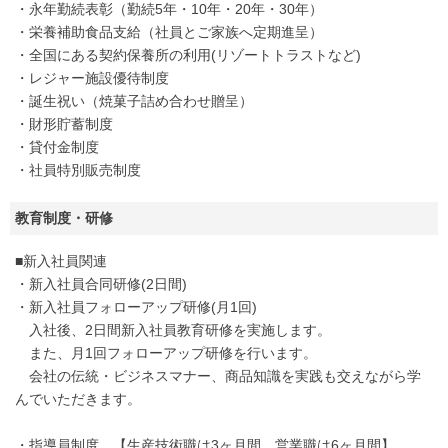
・永年勤続表彰（勤続5年・10年・20年・30年）
・栄養補助食品支給（社員とご家族へ定期進呈）
・全国にある契約保養所の利用(リゾートトラストなど)
・レジャー施設優待制度
・誕生祝い（焼菓子詰め合わせ贈呈）
・財形貯蓄制度
・貸付金制度
・社員特別販売制度
教育制度・研修
■新入社員関連
・新入社員合同研修(2日間)
・新入社員フォローアップ研修(月1回)
入社後、2日間新入社員教育研修を実施します。
また、月1回フォローアップ研修を行います。
会社の伝統・ビジネスマナー、商品知識を実践も交えながら学
んでいただきます。
・指導員制度 【生産技術職は3ヶ月間、営業職は6ヶ月間】