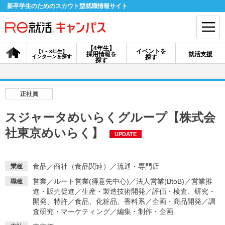
新卒学生のためのスカウト型就職情報サイト
【4年生】
イベントを
【1～3年生】
採用情報を
就活支援
インターンを探す
探す
会員登録
ログイン
探す
会員ID・パスワードを忘れた方はこちら
正社員
探す
スジャータめいらくグループ【株式会
社東京めいらく】
UPDATE
【4年生】
【4年生】
【1～3年生】
採用情報を探す
説明会を探す
インターンを探す
食品
／
商社（食品関連）
／
流通・専門店
業種
営業
／
ルート営業(得意先中心)
／
法人営業(BtoB)
／
営業推
職種
イベントを探す
スカウト
お知らせ
進・販売促進
／
生産・製造技術開発
／
評価・検査、研究・
開発、特許
／
食品、化粧品、香料系
／
企画・商品開発
／
調
査研究・マーケティング
／
編集・制作・企画
就活ノウハウ・サポート