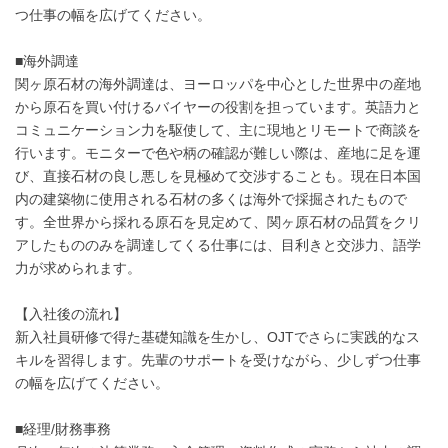
つ仕事の幅を広げてください。
■海外調達
関ヶ原石材の海外調達は、ヨーロッパを中心とした世界中の産地
から原石を買い付けるバイヤーの役割を担っています。英語力と
コミュニケーション力を駆使して、主に現地とリモートで商談を
行います。モニターで色や柄の確認が難しい際は、産地に足を運
び、直接石材の良し悪しを見極めて交渉することも。現在日本国
内の建築物に使用される石材の多くは海外で採掘されたもので
す。全世界から採れる原石を見定めて、関ヶ原石材の品質をクリ
アしたもののみを調達してくる仕事には、目利きと交渉力、語学
力が求められます。
【入社後の流れ】
新入社員研修で得た基礎知識を生かし、OJTでさらに実践的なス
キルを習得します。先輩のサポートを受けながら、少しずつ仕事
の幅を広げてください。
■経理/財務事務