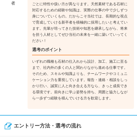
者
ごとに特性や扱い方が異なります。天然素材である石材に
対応するための経験や知識は、実際の仕事の中で少しずつ
身についていくもの。だからこそ当社では、長期的な視点
で育成していける新卒者を積極的に採用したいと考えてい
ます。先輩が培ってきた技術や知恵を継承しながら、将来
を担う人材としてぜひ当社の未来を一緒に築いていってく
ださい！
選考のポイント
いずれの職種も石材の仕入れから設計、加工、施工に至る
まで、社内外の多くの人と関わりながら進める仕事です。
そのため、スキルや知識よりも、チームワークやコミュニ
ケーション力を重視しています。報告・連絡・相談をしっ
かり行い、誠実に人と向き合える方なら、きっと成長でき
る環境です。前向きに学ぶ姿勢を持ち、周囲と協力しなが
ら一歩ずつ経験を積んでいける方を歓迎します。
エントリー方法・選考の流れ