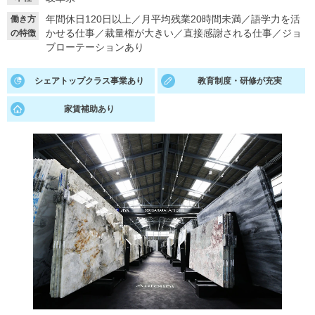
年間休日120日以上
／
月平均残業20時間未満
／
語学力を活
働き方
就活支援
就活コラム
かせる仕事
／
裁量権が大きい
／
直接感謝される仕事
／
ジョ
の特徴
就活ノウハウが満載！
お役立ち記事・相談室など
ブローテーションあり
適職診断
就活チャンネル
シェアトップクラス事業あり
教育制度・研修が充実
あなたに合う仕事を診断！
動画で対策講座をチェック
家賃補助あり
就活ニュースペーパー
よくある質問
就活時事ニュースを更新
不明点があればこちら