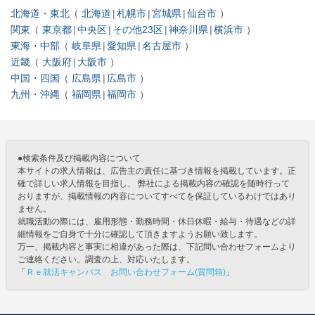
北海道・東北
北海道
札幌市
宮城県
仙台市
関東
東京都
中央区
その他23区
神奈川県
横浜市
東海・中部
岐阜県
愛知県
名古屋市
近畿
大阪府
大阪市
中国・四国
広島県
広島市
九州・沖縄
福岡県
福岡市
●検索条件及び掲載内容について
本サイトの求人情報は、広告主の責任に基づき情報を掲載しています。正
確で詳しい求人情報を目指し、 弊社による掲載内容の確認を随時行って
おりますが、掲載情報の内容についてすべてを保証しているわけではあり
ません。
就職活動の際には、雇用形態・勤務時間・休日休暇・給与・待遇などの詳
細情報をご自身で十分に確認して頂きますようお願い致します。
万一、掲載内容と事実に相違があった際は、下記問い合わせフォームより
ご連絡ください。調査の上、対応いたします。
「
Ｒｅ就活キャンパス お問い合わせフォーム(質問箱)
」