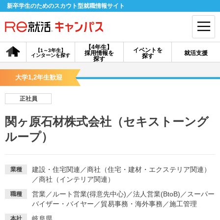
新卒学生のためのスカウト型就職情報サイト
【4年生】
イベントを
【1～3年生】
採用情報を
就活支援
インターンを探す
探す
会員登録
ログイン
探す
大学1,2年生歓迎
会員ID・パスワードを忘れた方はこちら
正社員
探す
関ヶ原石材株式会社（セキストーング
ループ）
【4年生】
【4年生】
【1～3年生】
採用情報を探す
説明会を探す
インターンを探す
建設・住宅関連
／
商社（住宅・建材・エクステリア関連）
業種
／
商社（インテリア関連）
イベントを探す
スカウト
お知らせ
営業
／
ルート営業(得意先中心)
／
法人営業(BtoB)
／
スーパー
職種
バイザー・バイヤー
／
貿易事務・海外事務
／
施工管理
就活ノウハウ・サポート
岐阜県
本社