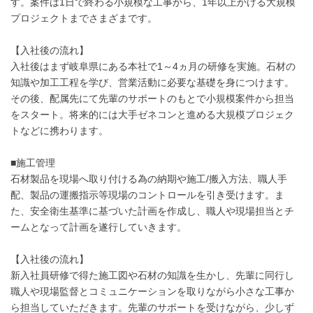
す。案件は1日で終わる小規模な工事から、1年以上かける大規模
プロジェクトまでさまざまです。
【入社後の流れ】
入社後はまず岐阜県にある本社で1～4ヵ月の研修を実施。石材の
知識や加工工程を学び、営業活動に必要な基礎を身につけます。
その後、配属先にて先輩のサポートのもとで小規模案件から担当
をスタート。将来的には大手ゼネコンと進める大規模プロジェク
トなどに携わります。
■施工管理
石材製品を現場へ取り付ける為の納期や施工/搬入方法、職人手
配、製品の運搬指示等現場のコントロールを引き受けます。ま
た、安全衛生基準に基づいた計画を作成し、職人や現場担当とチ
ームとなって計画を遂行していきます。
【入社後の流れ】
新入社員研修で得た施工図や石材の知識を生かし、先輩に同行し
職人や現場監督とコミュニケーションを取りながら小さな工事か
ら担当していただきます。先輩のサポートを受けながら、少しず