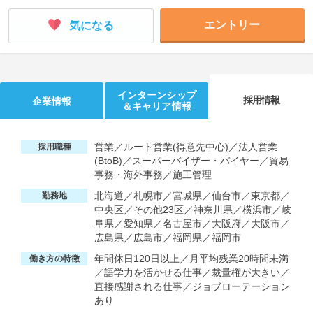
エントリー
気になる
インターンシップ
採用情報
企業情報
＆キャリア情報
営業／ルート営業(得意先中心)／法人営業
採用職種
(BtoB)／スーパーバイザー・バイヤー／貿易
事務・海外事務／施工管理
北海道／札幌市／宮城県／仙台市／東京都／
勤務地
中央区／その他23区／神奈川県／横浜市／岐
阜県／愛知県／名古屋市／大阪府／大阪市／
広島県／広島市／福岡県／福岡市
年間休日120日以上／月平均残業20時間未満
働き方の特徴
／語学力を活かせる仕事／裁量権が大きい／
直接感謝される仕事／ジョブローテーション
あり