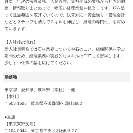
月次・年次の決算業務、入金管理、資料作成の実務から社内の調
整・情報取りまとめまで、幅広い経理業務を担当します。順を追
って担当範囲を広げていくので、決算対応・資金繰り・管理会計
などとステップを踏んでスキルを伸ばし「経理の専門性」を深め
ていきます。
【入社後の流れ】
新入社員研修では石材業界についてや石のこと、組織関係を学ぶ
期間のため、経理業務の実践的なスキルはOJTにて習得します。
少しずつ仕事の幅を広げてください。
勤務地
東京都、愛知県、岐阜県（本社） 他
【本社】
〒503-1595 岐阜県不破郡関ケ原町2682
●支店
【東京東部支店】
〒104-0044 東京都中央区明石町5-27