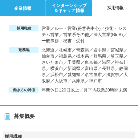
インターンシップ
採用情報
企業情報
＆キャリア情報
営業／ルート営業(得意先中心)／技術・シス
採用職種
テム営業／営業系その他／法人営業(BtoB)／
一般事務・秘書・受付
北海道／札幌市／青森県／岩手県／宮城県／
勤務地
仙台市／福島県／栃木県／群馬県／埼玉県／
さいたま市／千葉県／東京都／港区／神奈川
県／横浜市／新潟県／富山県／長野県／静岡
県／浜松市／愛知県／名古屋市／滋賀県／大
阪府／大阪市／兵庫県／神戸市
年間休日120日以上／月平均残業20時間未満
働き方の特徴
募集概要
採用職種