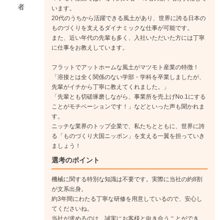
者
います。
20代のうちから活躍できる風土があり、世界に誇る日本の
ものづくりを支えるダイナミックな仕事が可能です。
また、近い年代の先輩も多く、入社いただいた方には丁寧
に仕事をお教えしています。
フラットでアットホームな風土がマツモト産業の特徴！
「溶接とは全く関係のない学部・学科を卒業しましたが、
先輩がイチから丁寧に教えてくれました。」
「先輩とも切磋琢磨しながら、事業所を売上げNo.1にする
ことがモチベーションです！」などといった声も聞かれま
す。
ニッチな業界のトップ企業で、私たちとともに、世界に誇
る「ものづくり大国ニッポン」を支える一翼を担っていき
ましょう！
選考のポイント
機械に関する特別な知識は不要です。実際に当社の約8割
が文系出身。
約3年間にわたる丁寧な研修を用意しているので、安心し
てくださいね。
当社が求めるのは、誠実にお客様と向き合うことができ、