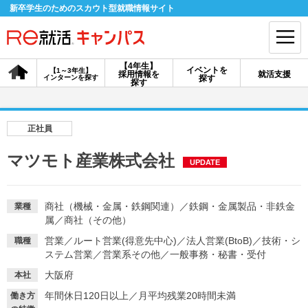
新卒学生のためのスカウト型就職情報サイト
【4年生】
イベントを
【1～3年生】
採用情報を
就活支援
インターンを探す
探す
会員登録
ログイン
探す
会員ID・パスワードを忘れた方はこちら
正社員
探す
マツモト産業株式会社
UPDATE
【4年生】
【4年生】
【1～3年生】
採用情報を探す
説明会を探す
インターンを探す
商社（機械・金属・鉄鋼関連）
／
鉄鋼・金属製品・非鉄金
業種
属
／
商社（その他）
営業
／
ルート営業(得意先中心)
／
法人営業(BtoB)
／
技術・シ
職種
イベントを探す
ステム営業
／
営業系その他
スカウト
／
一般事務・秘書・受付
お知らせ
大阪府
本社
年間休日120日以上
／
月平均残業20時間未満
就活ノウハウ・サポート
働き方