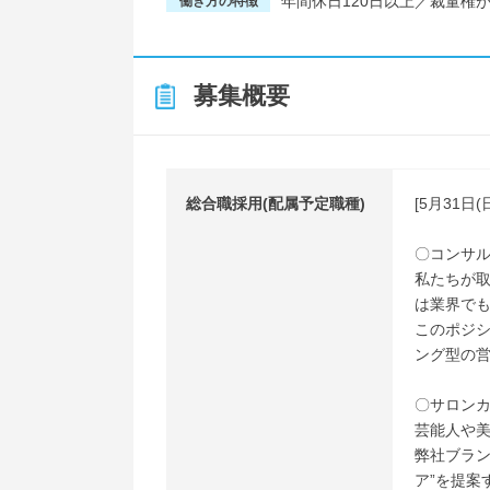
年間休日120日以上／裁量権
働き方の特徴
募集概要
総合職採用(配属予定職種)
[5月31
〇コンサ
私たちが取
は業界でも
このポジ
ング型の
〇サロン
芸能人や
弊社ブラ
ア”を提案