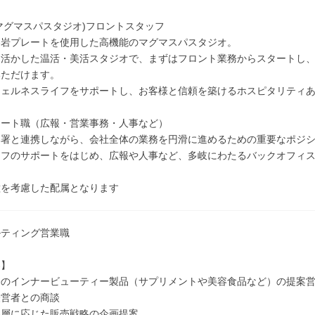
A(マグマスパスタジオ)フロントスタッフ
溶岩プレートを使用した高機能のマグマスパスタジオ。
を活かした温活・美活スタジオで、まずはフロント業務からスタートし
いただけます。
ウェルネスライフをサポートし、お客様と信頼を築けるホスピタリティ
レート職（広報・営業事務・人事など）
部署と連携しながら、会社全体の業務を円滑に進めるための重要なポジ
ッフのサポートをはじめ、広報や人事など、多岐にわたるバックオフィ
種を考慮した配属となります
ルティング営業職
容】
発のインナービューティー製品（サプリメントや美容食品など）の提案
経営者との商談
客層に応じた販売戦略の企画提案