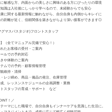
ドに敏感な方、内面からの美しさに興味のある方にぴったりの環境
な知識は入社後にしっかり学べるので、未経験からでも安心
健康に関する最新情報に触れながら、自分自身も内側からキレイに
との距離が近く、信頼関係を築きながらより深い接客ができます◎
A(マグマスパスタジオ)フロントスタッフ
容】（全てマニュアル完備で安心！）
されたお客様の受付・ご案内
メールでの予約対応
続きや体験のご案内
ステムでの予約・顧客情報管理
美観維持・清掃
理・レジ締め、商品・備品の発注、在庫管理
作成、レッスンスケジュールの企画調整・業務
イトスタッフの育成・サポート など
OINT！／
をテーマにした職場で、自分自身もインナーケアを意識した生活に。
営・マネジメントまで、成長に応じて幅広く経験可能。