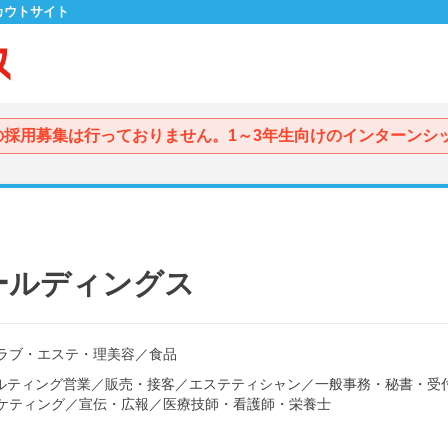
カウトサイト
の採用募集は行っておりません。1～3年生向けのインターンシ
ールディングス
ラブ・エステ・理美容
／
食品
ルティング営業
／
販売・接客
／
エステティシャン
／
一般事務・秘書・受
ケティング
／
宣伝・広報
／
医療技師・看護師・栄養士