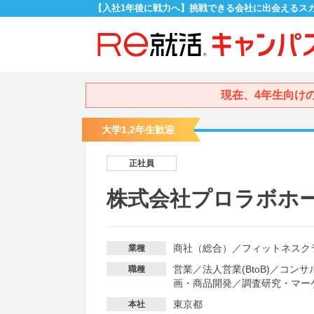
【入社1年後に戦力へ】挑戦できる会社に出会えるス
現在、4年生向け
大学1,2年生歓迎
正社員
株式会社プロラボホ
商社（総合）
／
フィットネスク
業種
営業
／
法人営業(BtoB)
／
コンサ
職種
画・商品開発
／
調査研究・マー
東京都
本社