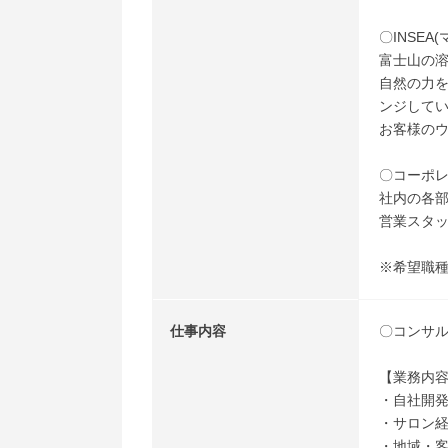
〇INSE
富士山の
自然の力
ンジして
お客様の
〇コーポ
社内の各
営業スタ
※希望職
仕事内容
〇コンサ
【業務内
・自社開
・サロン
・地域・