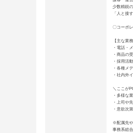
少数精鋭
「人と接
〇コーポ
【主な業
・電話・
・商品の
・採用活動
・各種メ
・社内外
＼ここがP
・多様な
・上司や先
・意欲次
※配属先
事務系総