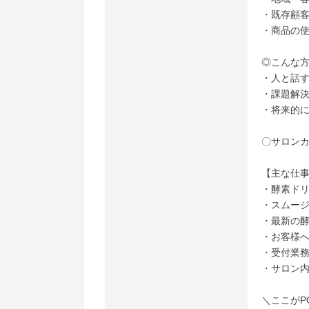
・既存顧
・商品の
◎こんな
・人と話
・課題解
・将来的
〇サロン
【主な仕
・酵素ド
・スムー
・最新の
・お客様
・受付業
・サロン
＼ここがP