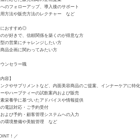
客へのフォローアップ、導入後のサポート
使用方法や販売方法のレクチャー など
方におすすめ◎
すのが好きで、信頼関係を築くのが得意な方
決型の営業にチャレンジしたい方
に商品企画に関わってみたい方
カウンセラー職
事内容】
リンクやサプリメントなど、内面美容商品のご提案、インナーケアに特
ジーやハーブティーの試飲案内および販売
酵素栄養学に基づいたアドバイスや情報提供
への電話対応・ご予約受付
務および予約・顧客管理システムへの入力
内の環境整備や美観管理 など
OINT！／