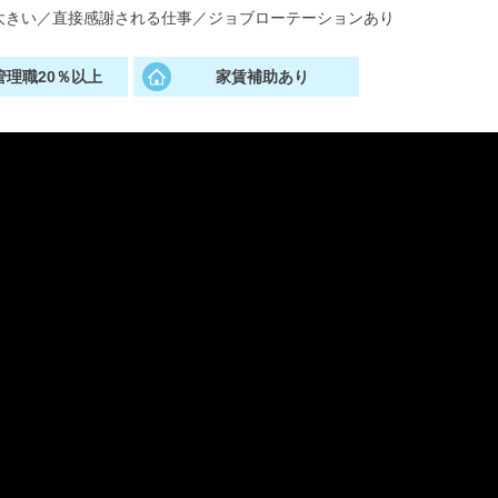
大きい
／
直接感謝される仕事
／
ジョブローテーションあり
管理職20％以上
家賃補助あり