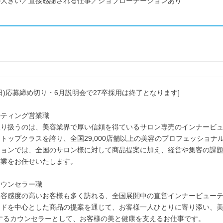
が大きい／直接感謝される仕事／ジョブローテーションあり
日(日)応募締め切り・6月説明会で27卒採用は終了となります]
ルティング営業職
り扱うのは、美容業界で厚い信頼を得ているサロン専売のインナービュ
トップクラスを誇り、全国29,000店舗以上の美容のプロフェッショナ
ションでは、全国のサロン様に対して商品提案に加え、経営や集客の課
営業をお任せいたします。
カウンセラー職
美容感度の高いお客様も多く訪れる、全国展開中の直営インナービュー
ンドを中心とした商品の提案を通じて、お客様一人ひとりに寄り添い、美
するカウンセラーとして、お客様の美と健康を支えるお仕事です。