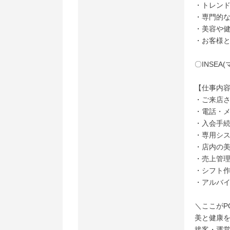
・トレン
・専門的
・美容や
・お客様
〇INSE
【仕事内
・ご来店
・電話・
・入会手
・専用シ
・店内の
・売上管
・シフト
・アルバ
＼ここがP
美と健康
接客・運