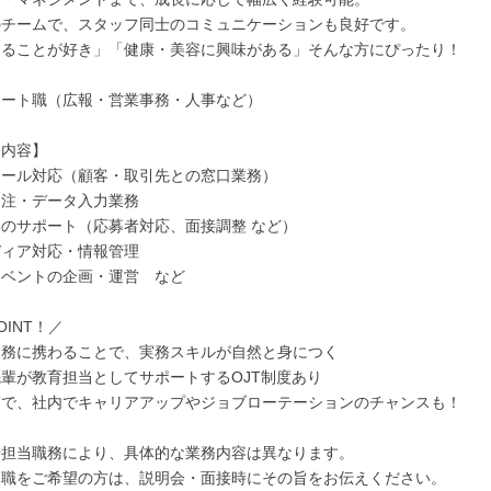
のチームで、スタッフ同士のコミュニケーションも良好です。
することが好き」「健康・美容に興味がある」そんな方にぴったり！
レート職（広報・営業事務・人事など）
務内容】
メール対応（顧客・取引先との窓口業務）
受注・データ入力業務
のサポート（応募者対応、面接調整 など）
ディア対応・情報管理
イベントの企画・運営 など
OINT！／
業務に携わることで、実務スキルが自然と身につく
輩が教育担当としてサポートするOJT制度あり
第で、社内でキャリアアップやジョブローテーションのチャンスも！
や担当職務により、具体的な業務内容は異なります。
合職をご希望の方は、説明会・面接時にその旨をお伝えください。