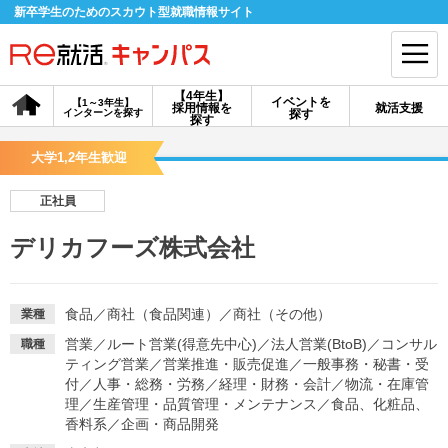
新卒学生のためのスカウト型就職情報サイト
【4年生】
イベントを
【1～3年生】
採用情報を
就活支援
インターンを探す
探す
会員登録
ログイン
探す
大学1,2年生歓迎
会員ID・パスワードを忘れた方はこちら
正社員
探す
デリカフーズ株式会社
【4年生】
【4年生】
【1～3年生】
採用情報を探す
説明会を探す
インターンを探す
食品
／
商社（食品関連）
／
商社（その他）
業種
営業
／
ルート営業(得意先中心)
／
法人営業(BtoB)
／
コンサル
職種
ティング営業
／
営業推進・販売促進
／
一般事務・秘書・受
イベントを探す
スカウト
お知らせ
付
／
人事・総務・労務
／
経理・財務・会計
／
物流・在庫管
理
／
生産管理・品質管理・メンテナンス
／
食品、化粧品、
香料系
／
企画・商品開発
就活ノウハウ・サポート