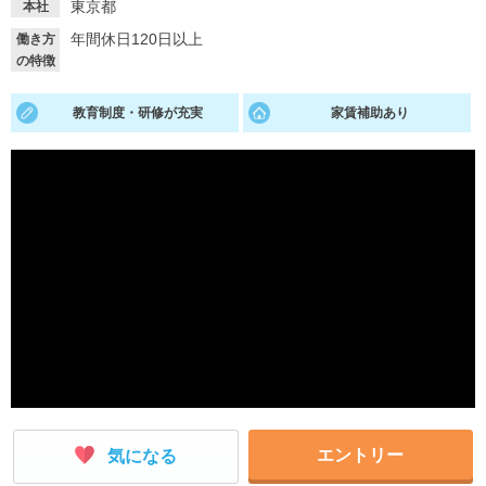
東京都
本社
就活支援
就活コラム
年間休日120日以上
働き方
の特徴
就活ノウハウが満載！
お役立ち記事・相談室など
教育制度・研修が充実
家賃補助あり
適職診断
就活チャンネル
あなたに合う仕事を診断！
動画で対策講座をチェック
就活ニュースペーパー
よくある質問
就活時事ニュースを更新
不明点があればこちら
エントリー
気になる