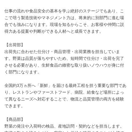
仕事の流れや食品安全の基本を学ぶ絶好のステージでもあり、こ
こで培う製造技術やマネジメント力は、将来的に別部門に進む場
合でも強みになります。現場を知るからこそ、お客様や仲間に説
得力ある提案や判断ができる人材へと成長できます。
【出荷部】
出荷先に合わせた仕分け・商品管理・出荷業務を担当していま
す。野菜は品質が落ちやすいため、短時間で仕分け・出荷を完了
させる必要があり、生鮮食品の緻密な取り扱いノウハウが身に付
く部門になります。
全国約3万ヵ所へ「新鮮」を届ける最終工程を担う重要な部門であ
り、レストランやファーストフード、病院、給食など場所によっ
て異なるニーズへ対応することで、物流と品質管理の両方を経験
できます。
【商品部】
野菜の発注や入荷時の検品、産地訪問・契約などを担当します。