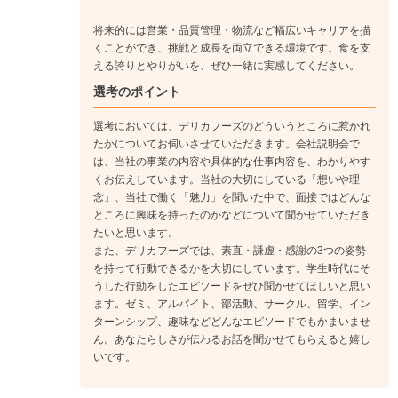
います。
将来的には営業・品質管理・物流など幅広いキャリアを描
くことができ、挑戦と成長を両立できる環境です。食を支
える誇りとやりがいを、ぜひ一緒に実感してください。
選考のポイント
選考においては、デリカフーズのどういうところに惹かれ
たかについてお伺いさせていただきます。会社説明会で
は、当社の事業の内容や具体的な仕事内容を、わかりやす
くお伝えしています。当社の大切にしている「想いや理
念」、当社で働く「魅力」を聞いた中で、面接ではどんな
ところに興味を持ったのかなどについて聞かせていただき
たいと思います。
また、デリカフーズでは、素直・謙虚・感謝の3つの姿勢
を持って行動できるかを大切にしています。学生時代にそ
うした行動をしたエピソードをぜひ聞かせてほしいと思い
ます。ゼミ、アルバイト、部活動、サークル、留学、イン
ターンシップ、趣味などどんなエピソードでもかまいませ
ん。あなたらしさが伝わるお話を聞かせてもらえると嬉し
いです。