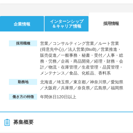
インターンシップ
採用情報
企業情報
＆キャリア情報
営業／コンサルティング営業／ルート営業
採用職種
(得意先中心)／法人営業(BtoB)／営業推進・
販売促進／一般事務・秘書・受付／人事・総
務・労務／企画・商品開発／経理・財務・会
計／物流・在庫管理／生産管理・品質管理・
メンテナンス／食品、化粧品、香料系
北海道／埼玉県／東京都／神奈川県／愛知県
勤務地
／大阪府／兵庫県／奈良県／広島県／福岡県
年間休日120日以上
働き方の特徴
募集概要