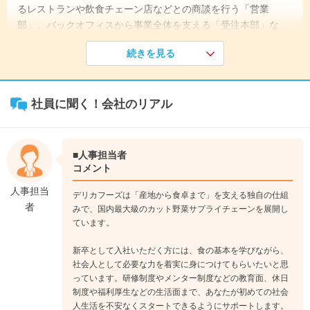
るレストランや飲食チェーン店などとの商談を行う「営業
部」、バックオフィスから事業全体を支える「受注本部」な
ど、多彩なキャリアを選択可能です。
続きを見る
《入社1年目》
（製造部の場合）野菜が自社工場に入荷するところから、商品
社員に聞く！会社のリアル
として出荷されるまでの一連の流れを理解するところからキャ
リアをスタートさせます。
↓
《入社2年目》
■人事担当者
大手デリバリーピザチェーン、外資系スーパーマーケット、大
コメント
手ファミリーレストランチェーンなど、お客様の事業形態に合
人事担当
デリカフーズは「産地から食卓まで」を支える独自の仕組
わせて、最適な生産ラインの構築や、品質管理の効率改善など
者
みで、国内最大級のカット野菜サプライチェーンを展開し
に取り組みます。
ています。
↓
《入社4年目》
新卒として入社いただく方には、食の基本を学びながら、
主任に昇格。スタッフのシフト管理などマネジメント業務も増
社会人として必要な力を着実に身につけてもらいたいと思
っています。研修制度やメンター制度などの教育面、休日
えていきます。生産ライン全体の指揮に関わるようになり、野
制度や福利厚生などの生活面まで、あなたが初めての社会
菜の状態などに合わせて処理方法の調整なども裁量を持って行
人生活を不安なくスタートできるようにサポートします。