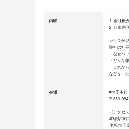
内容
1. 会社概
2. 仕事
☆社長が
弊社の社長
・なぜペ
・どんな
・これか
などを、
会場
■埼玉本社
〒333-08
《アクセ
JR蕨駅東
住所:埼玉県