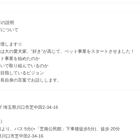
要の説明
内容について
登壇します☆
は大の愛犬家。“好き”が高じて、ペット事業をスタートさせました！
ット事業を始めたのか
想いで取り組んでいるのか
ら目指しているビジョン
社長自身の言葉でお話しします。
47 埼玉県川口市芝中田2-34-16
ス》
口より、バス:5分(+「芝南公民館」下車後徒歩5分)、徒歩:20分
川口市芝中田2-34-16