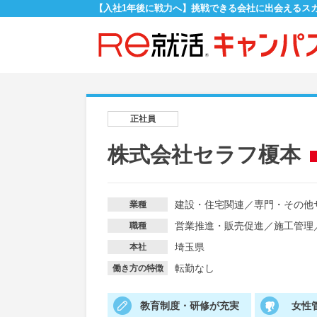
【入社1年後に戦力へ】挑戦できる会社に出会えるス
正社員
株式会社セラフ榎本
建設・住宅関連
／
専門・その他
業種
営業推進・販売促進
／
施工管理
職種
埼玉県
本社
転勤なし
働き方の特徴
教育制度・研修が充実
女性