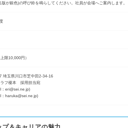
名版が銀色)の呼び鈴を鳴らしてください。社員が会場へご案内します。
度
限10,000円）
47 埼玉県川口市芝中田2-34-16
セラフ榎本 採用担当宛
：eri@sei.ne.jp)
：haruka@sei.ne.jp)
ップ＆キャリアの魅力