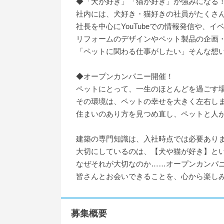
◆「犬が好き」「猫が好き」が強みになる
社内には、犬好き・猫好きの社員がたくさ
社長を中心にYouTubeでの情報発信や、
リフォームのデザインやペット製品の企画
「ペットに関わる仕事がしたい」そんな想い
◆オープンカンパニー開催！
ペットにとって、一生のほとんどを過ごす
その環境は、ペットの幸せを大きく左右し
住まいのあり方を見つめ直し、ペットと人
建築の専門知識は、入社時点では必要あり
大切にしているのは、【犬や猫が好き】と
なぜそれが大切なのか……オープンカンパ
皆さんとお会いできることを、心から楽し
募集概要