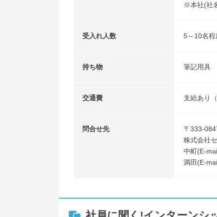
※本社(社
受入れ人数
5～10名程
持ち物
筆記用具
交通費
支給あり（上
問合せ先
〒333-08
株式会社
中町(E-mail
満田(E-mail
社員に聞く!インターンシ