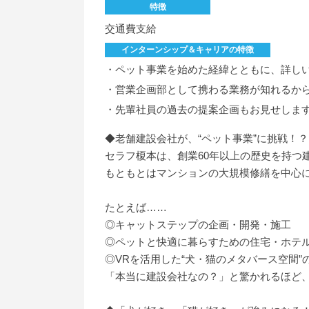
特徴
交通費支給
インターンシップ＆キャリアの特徴
・ペット事業を始めた経緯とともに、詳し
・営業企画部として携わる業務が知れるか
・先輩社員の過去の提案企画もお見せしま
◆老舗建設会社が、“ペット事業”に挑戦！？
セラフ榎本は、創業60年以上の歴史を持つ
もともとはマンションの大規模修繕を中心に
たとえば……
◎キャットステップの企画・開発・施工
◎ペットと快適に暮らすための住宅・ホテ
◎VRを活用した“犬・猫のメタバース空間”
「本当に建設会社なの？」と驚かれるほど