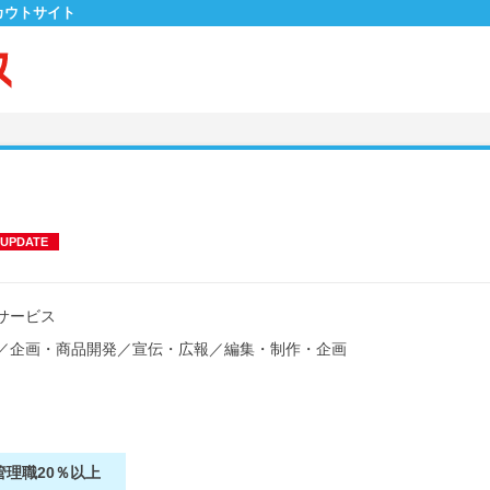
カウトサイト
UPDATE
サービス
／
企画・商品開発
／
宣伝・広報
／
編集・制作・企画
管理職20％以上