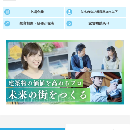
就活支援
就活コラム
上場企業
入社3年以内離職率15％以下
就活ノウハウが満載！
お役立ち記事・相談室など
教育制度・研修が充実
家賃補助あり
適職診断
就活チャンネル
あなたに合う仕事を診断！
動画で対策講座をチェック
就活ニュースペーパー
よくある質問
就活時事ニュースを更新
不明点があればこちら