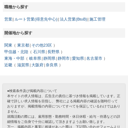
職種から探す
営業
ルート営業(得意先中心)
法人営業(BtoB)
施工管理
開催地から探す
関東
東京都
その他23区
甲信越・北陸
石川県
長野県
東海・中部
岐阜県
静岡県
静岡市
愛知県
名古屋市
近畿
滋賀県
大阪府
奈良県
●検索条件及び掲載内容について
本サイトの求人情報は、広告主の責任に基づき情報を掲載しています。正
確で詳しい求人情報を目指し、 弊社による掲載内容の確認を随時行って
おりますが、掲載情報の内容についてすべてを保証しているわけではあり
ません。
就職活動の際には、雇用形態・勤務時間・休日休暇・給与・待遇などの詳
細情報をご自身で十分に確認して頂きますようお願い致します。
万一、掲載内容と事実に相違があった際は、下記問い合わせフォームより