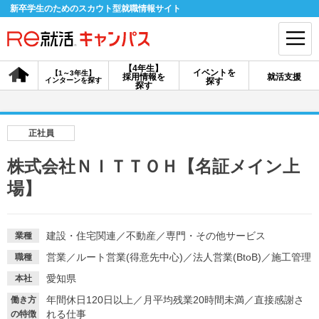
新卒学生のためのスカウト型就職情報サイト
【4年生】
イベントを
【1～3年生】
採用情報を
就活支援
インターンを探す
探す
会員登録
ログイン
探す
会員ID・パスワードを忘れた方はこちら
正社員
探す
株式会社ＮＩＴＴＯＨ【名証メイン上
場】
【4年生】
【4年生】
【1～3年生】
採用情報を探す
説明会を探す
インターンを探す
建設・住宅関連
／
不動産
／
専門・その他サービス
業種
営業
／
ルート営業(得意先中心)
／
法人営業(BtoB)
／
施工管理
職種
イベントを探す
スカウト
お知らせ
愛知県
本社
年間休日120日以上
／
月平均残業20時間未満
／
直接感謝さ
働き方
就活ノウハウ・サポート
れる仕事
の特徴