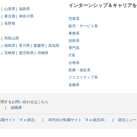
インターンシップ＆キャリアを
県
山形県
福島県
県
東京都
神奈川県
営業系
県
長野県
販売・サービス系
事務系
県
和歌山県
技術系
県
徳島県
香川県
愛媛県
高知県
専門系
県
宮崎県
鹿児島県
沖縄県
IT系
企画系
医療・福祉系
クリエイティブ系
金融系
に関するお問い合わせはこちら
ス
就職博
転職サイト「Ｒｅ就活」
30代向け転職サイト「Ｒｅ就活30」
就活ニュー