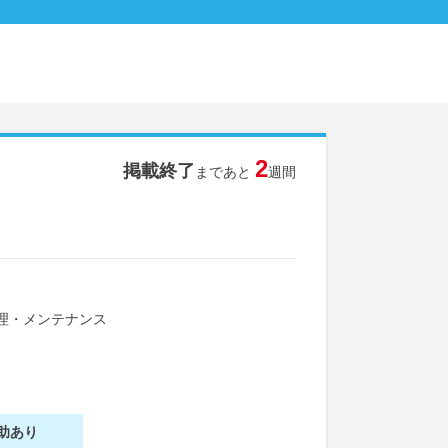
2
掲載終了
まであと
週間
理・メンテナンス
助あり