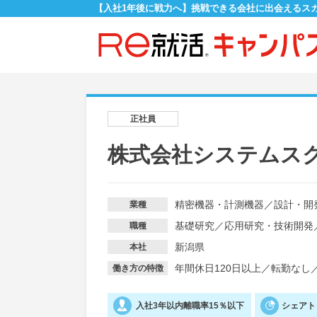
【入社1年後に戦力へ】挑戦できる会社に出会えるス
正社員
株式会社システムス
精密機器・計測機器
／
設計・開
業種
基礎研究
／
応用研究・技術開発
職種
新潟県
本社
年間休日120日以上
／
転勤なし
働き方の特徴
入社3年以内離職率15％以下
シェアト