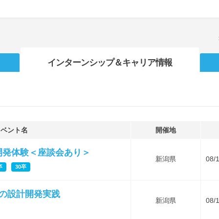
インターンシップ
＆キャリア情報
イベント名
開催地
計開発体験＜座談会あり＞
新潟県
08/
卒
30卒
機の設計開発実践
新潟県
08/