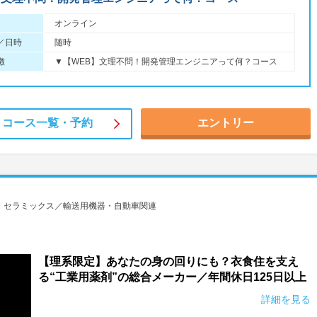
オンライン
／日時
随時
徴
▼【WEB】文理不問！開発管理エンジニアって何？コース
コース一覧・
予約
エントリー
・セラミックス／輸送用機器・自動車関連
【理系限定】あなたの身の回りにも？衣食住を支え
る“工業用薬剤”の総合メーカー／年間休日125日以上
詳細を見る