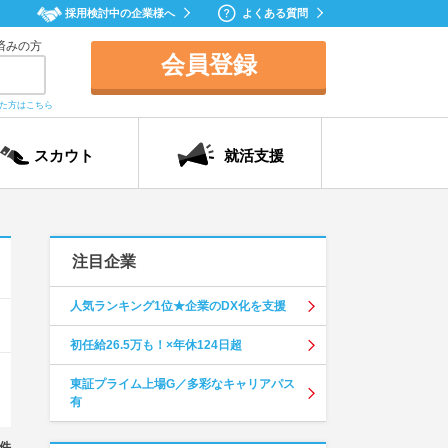
採用検討中の企業様へ
よくある質問
済みの方
会員登録
れた方はこちら
スカウト
就活支援
注目企業
人気ランキング1位★企業のDX化を支援
初任給26.5万も！×年休124日超
東証プライム上場G／多彩なキャリアパス
有
件