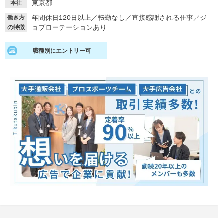
東京都
本社
就活支援
就活コラム
年間休日120日以上
／
転勤なし
／
直接感謝される仕事
／
ジ
働き方
ョブローテーションあり
の特徴
就活ノウハウが満載！
お役立ち記事・相談室など
職種別にエントリー可
適職診断
就活チャンネル
あなたに合う仕事を診断！
動画で対策講座をチェック
就活ニュースペーパー
よくある質問
就活時事ニュースを更新
不明点があればこちら