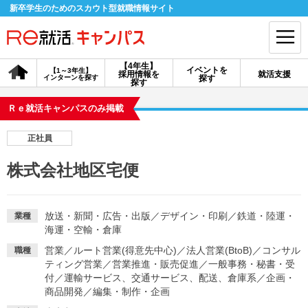
新卒学生のためのスカウト型就職情報サイト
【4年生】
イベントを
【1～3年生】
採用情報を
就活支援
インターンを探す
探す
会員登録
ログイン
探す
Ｒｅ就活キャンパスのみ掲載
会員ID・パスワードを忘れた方はこちら
正社員
探す
株式会社地区宅便
【4年生】
【4年生】
【1～3年生】
採用情報を探す
説明会を探す
インターンを探す
放送・新聞・広告・出版
／
デザイン・印刷
／
鉄道・陸運・
業種
海運・空輸・倉庫
営業
／
ルート営業(得意先中心)
／
法人営業(BtoB)
／
コンサル
職種
イベントを探す
スカウト
お知らせ
ティング営業
／
営業推進・販売促進
／
一般事務・秘書・受
付
／
運輸サービス、交通サービス、配送、倉庫系
／
企画・
商品開発
／
編集・制作・企画
就活ノウハウ・サポート