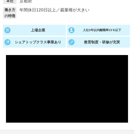
京都府
本社
年間休日120日以上
／
裁量権が大きい
働き方
就活支援
就活コラム
の特徴
就活ノウハウが満載！
お役立ち記事・相談室など
上場企業
入社3年以内離職率15％以下
適職診断
就活チャンネル
あなたに合う仕事を診断！
動画で対策講座をチェック
シェアトップクラス事業あり
教育制度・研修が充実
就活ニュースペーパー
よくある質問
就活時事ニュースを更新
不明点があればこちら