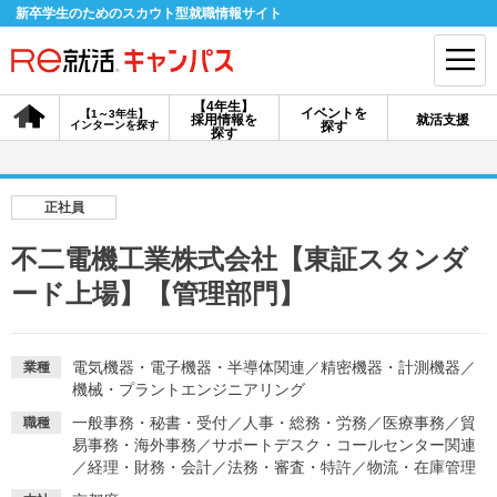
新卒学生のためのスカウト型就職情報サイト
【4年生】
イベントを
【1～3年生】
採用情報を
就活支援
インターンを探す
探す
会員登録
ログイン
探す
会員ID・パスワードを忘れた方はこちら
正社員
探す
不二電機工業株式会社【東証スタンダ
ード上場】【管理部門】
【4年生】
【4年生】
【1～3年生】
採用情報を探す
説明会を探す
インターンを探す
電気機器・電子機器・半導体関連
／
精密機器・計測機器
／
業種
機械・プラントエンジニアリング
イベントを探す
スカウト
お知らせ
一般事務・秘書・受付
／
人事・総務・労務
／
医療事務
／
貿
職種
易事務・海外事務
／
サポートデスク・コールセンター関連
／
経理・財務・会計
／
法務・審査・特許
／
物流・在庫管理
就活ノウハウ・サポート