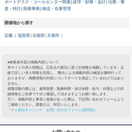
ポートデスク・コールセンター関連
経理・財務・会計
法務・審
査・特許
医療事務
物流・在庫管理
開催地から探す
近畿
滋賀県
京都府
京都市
●検索条件及び掲載内容について
本サイトの求人情報は、広告主の責任に基づき情報を掲載しています。正
確で詳しい求人情報を目指し、 弊社による掲載内容の確認を随時行って
おりますが、掲載情報の内容についてすべてを保証しているわけではあり
ません。
就職活動の際には、雇用形態・勤務時間・休日休暇・給与・待遇などの詳
細情報をご自身で十分に確認して頂きますようお願い致します。
万一、掲載内容と事実に相違があった際は、下記問い合わせフォームより
ご連絡ください。調査の上、対応いたします。
「
Ｒｅ就活キャンパス お問い合わせフォーム(質問箱)
」