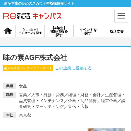
新卒学生のためのスカウト型就職情報サイト
【4年生】
イベントを
【1～3年生】
採用情報を
就活支援
インターンを探す
探す
会員登録
ログイン
探す
会員ID・パスワードを忘れた方はこちら
味の素AGF株式会社
探す
この企業に投票する
人気企業ランキングノミネート
【4年生】
【4年生】
【1～3年生】
食品
業種
採用情報を探す
説明会を探す
インターンを探す
営業
／
人事・総務・労務
／
経理・財務・会計
／
生産管理・
職種
品質管理・メンテナンス
／
企画・商品開発
／
経営企画
／
調
査研究・マーケティング
／
宣伝・広報
イベントを探す
スカウト
お知らせ
東京都
本社
就活ノウハウ・サポート