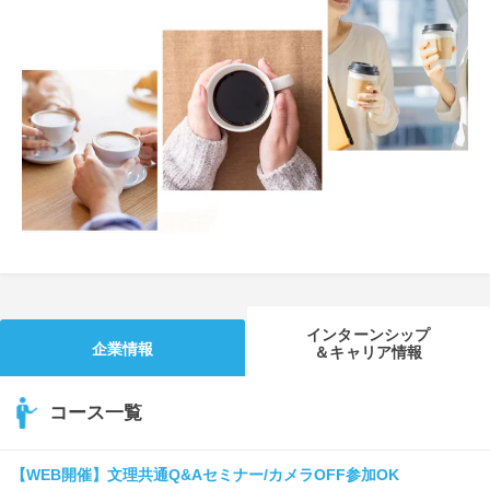
就活支援
就活コラム
就活ノウハウが満載！
お役立ち記事・相談室など
適職診断
就活チャンネル
あなたに合う仕事を診断！
動画で対策講座をチェック
就活ニュースペーパー
よくある質問
就活時事ニュースを更新
不明点があればこちら
インターンシップ
企業情報
＆キャリア情報
コース一覧
【WEB開催】文理共通Q&Aセミナー/カメラOFF参加OK