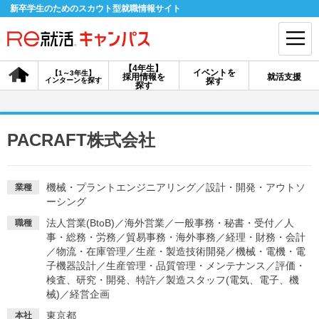
新卒学生のためのスカウト型就職情報サイト
【4年生】
イベントを
【1～3年生】
採用情報を
就活支援
インターンを探す
探す
会員登録
ログイン
探す
会員ID・パスワードを忘れた方はこちら
PACRAFT株式会社
探す
機械・プラントエンジニアリング
／
設計・開発・アウトソ
業種
ーシング
【4年生】
【4年生】
【1～3年生】
採用情報を探す
説明会を探す
インターンを探す
法人営業(BtoB)
／
海外営業
／
一般事務・秘書・受付
／
人
職種
事・総務・労務
／
貿易事務・海外事務
／
経理・財務・会計
／
物流・在庫管理
／
生産・製造技術開発
／
機械・電機・電
イベントを探す
スカウト
お知らせ
子機器設計
／
生産管理・品質管理・メンテナンス
／
評価・
検査、研究・開発、特許
／
製造スタッフ(電気、電子、機
械)
／
経営企画
就活ノウハウ・サポート
東京都
本社