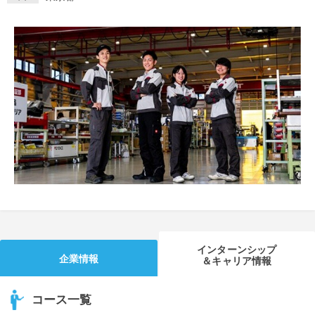
就活支援
就活コラム
就活ノウハウが満載！
お役立ち記事・相談室など
適職診断
就活チャンネル
あなたに合う仕事を診断！
動画で対策講座をチェック
就活ニュースペーパー
よくある質問
就活時事ニュースを更新
不明点があればこちら
インターンシップ
企業情報
＆キャリア情報
コース一覧