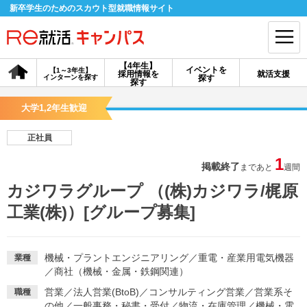
新卒学生のためのスカウト型就職情報サイト
【4年生】
イベントを
【1～3年生】
採用情報を
就活支援
インターンを探す
探す
会員登録
ログイン
探す
大学1,2年生歓迎
会員ID・パスワードを忘れた方はこちら
正社員
探す
1
掲載終了
まであと
週間
カジワラグループ （(株)カジワラ/梶原
【4年生】
【4年生】
【1～3年生】
採用情報を探す
説明会を探す
インターンを探す
工業(株)）[グループ募集]
イベントを探す
スカウト
お知らせ
機械・プラントエンジニアリング
／
重電・産業用電気機器
業種
／
商社（機械・金属・鉄鋼関連）
営業
／
法人営業(BtoB)
／
コンサルティング営業
／
営業系そ
職種
就活ノウハウ・サポート
の他
／
一般事務・秘書・受付
／
物流・在庫管理
／
機械・電