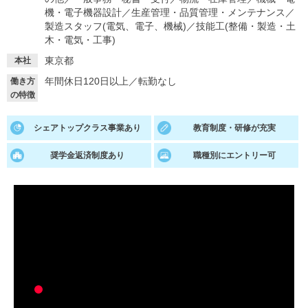
機・電子機器設計
／
生産管理・品質管理・メンテナンス
／
就活支援
就活コラム
製造スタッフ(電気、電子、機械)
／
技能工(整備・製造・土
木・電気・工事)
就活ノウハウが満載！
お役立ち記事・相談室など
東京都
本社
適職診断
就活チャンネル
年間休日120日以上
／
転勤なし
働き方
の特徴
あなたに合う仕事を診断！
動画で対策講座をチェック
就活ニュースペーパー
よくある質問
シェアトップクラス事業あり
教育制度・研修が充実
就活時事ニュースを更新
不明点があればこちら
奨学金返済制度あり
職種別にエントリー可