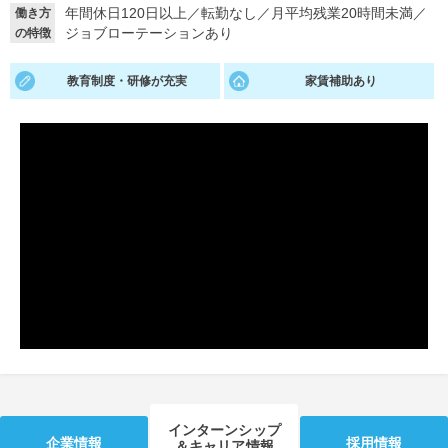
年間休日120日以上
／
転勤なし
／
月平均残業20時間未満
／
働き方
ジョブローテーションあり
の特徴
就活支援
就活コラム
就活ノウハウが満載！
お役立ち記事・相談室など
教育制度・研修が充実
家賃補助あり
適職診断
就活チャンネル
あなたに合う仕事を診断！
動画で対策講座をチェック
就活ニュースペーパー
よくある質問
就活時事ニュースを更新
不明点があればこちら
インターンシップ
企業情報
採用情報
＆キャリア情報