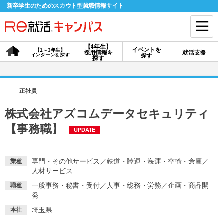
新卒学生のためのスカウト型就職情報サイト
【4年生】
イベントを
【1～3年生】
採用情報を
就活支援
インターンを探す
探す
会員登録
ログイン
探す
会員ID・パスワードを忘れた方はこちら
正社員
探す
株式会社アズコムデータセキュリティ
【事務職】
UPDATE
【4年生】
【4年生】
【1～3年生】
採用情報を探す
説明会を探す
インターンを探す
専門・その他サービス
／
鉄道・陸運・海運・空輸・倉庫
／
業種
人材サービス
イベントを探す
スカウト
お知らせ
一般事務・秘書・受付
／
人事・総務・労務
／
企画・商品開
職種
発
就活ノウハウ・サポート
埼玉県
本社