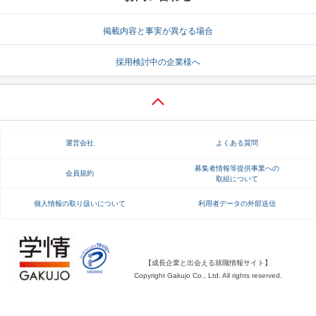
就活支援
就活コラム
掲載内容と事実が異なる場合
就活ノウハウが満載！
お役立ち記事・相談室など
採用検討中の企業様へ
適職診断
就活チャンネル
あなたに合う仕事を診断！
動画で対策講座をチェック
就活ニュースペーパー
よくある質問
運営会社
よくある質問
就活時事ニュースを更新
不明点があればこちら
募集者情報等提供事業への
会員規約
取組について
個人情報の取り扱いについて
利用者データの外部送信
【成長企業と出会える就職情報サイト】
Copyright Gakujo Co., Ltd. All rights reserved.