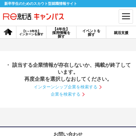
新卒学生のためのスカウト型就職情報サイト
【4年生】
イベントを
【1～3年生】
採用情報を
就活支援
インターンを探す
探す
会員登録
ログイン
探す
会員ID・パスワードを忘れた方はこちら
・ 該当する企業情報が存在しないか、掲載が終了して
探す
います。
再度企業を選択しなおしてください。
インターンシップ企業を検索する
【4年生】
【4年生】
【1～3年生】
採用情報を探す
説明会を探す
インターンを探す
企業を検索する
イベントを探す
スカウト
お知らせ
就活ノウハウ・サポート
お問い合わせ