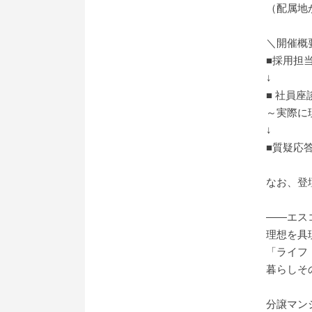
（配属地
＼開催概
■採用担
↓
■ 社員座
～実際に
↓
■質疑応
なお、登
――エス
理想を具
「ライフ
暮らしそ
分譲マン