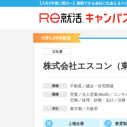
【入社1年後に戦力へ】挑戦できる会社に出会えるス
大学1,2年生歓迎
正社員
株式会社エスコン（
不動産
／
建設・住宅関連
業種
営業
／
法人営業(BtoB)
／
コンサ
職種
労務
／
経理・財務・会計
／
法務
東京都／大阪府
本社
上場企業
教育