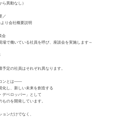
から異動なし）
要／
当より会社概要説明
談会
現場で働いている社員を呼び、座談会を実施します～
答
壇予定の社員はそれぞれ異なります。
コンとは――
現化し、新しい未来を創造する
・デベロッパー」として
のものを開発しています。
ションだけでなく、