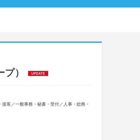
ープ）
UPDATE
・接客
／
一般事務・秘書・受付
／
人事・総務・