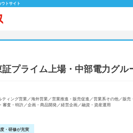
カウトサイト
東証プライム上場・中部電力グル
ルティング営業
／
海外営業
／
営業推進・販売促進
／
営業系その他
／
販売
・審査・特許
／
企画・商品開発
／
経営企画
／
融資・資産運用
制度・研修が充実