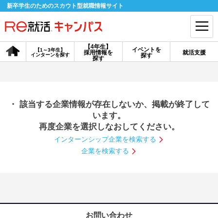
新卒学生のためのスカウト型就職情報サイト
【4年生】
イベントを
【1～3年生】
採用情報を
就活支援
インターンを探す
探す
会員登録
ログイン
探す
会員ID・パスワードを忘れた方はこちら
・ 該当する企業情報が存在しないか、掲載が終了して
探す
います。
再度企業を選択しなおしてください。
インターンシップ企業を検索する
【4年生】
【4年生】
【1～3年生】
採用情報を探す
説明会を探す
インターンを探す
企業を検索する
イベントを探す
スカウト
お知らせ
就活ノウハウ・サポート
お問い合わせ