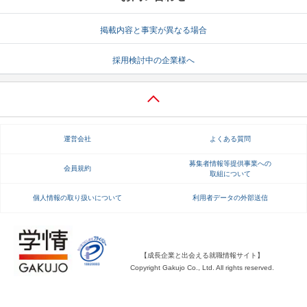
就活支援
就活コラム
掲載内容と事実が異なる場合
就活ノウハウが満載！
お役立ち記事・相談室など
採用検討中の企業様へ
適職診断
就活チャンネル
あなたに合う仕事を診断！
動画で対策講座をチェック
就活ニュースペーパー
よくある質問
運営会社
よくある質問
就活時事ニュースを更新
不明点があればこちら
募集者情報等提供事業への
会員規約
取組について
個人情報の取り扱いについて
利用者データの外部送信
【成長企業と出会える就職情報サイト】
Copyright Gakujo Co., Ltd. All rights reserved.