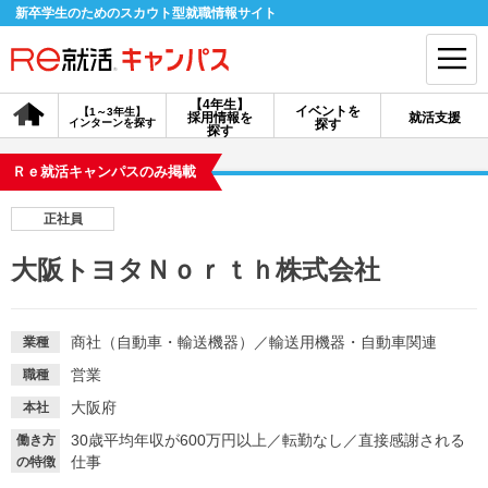
新卒学生のためのスカウト型就職情報サイト
【4年生】
イベントを
【1～3年生】
採用情報を
就活支援
インターンを探す
探す
会員登録
ログイン
探す
Ｒｅ就活キャンパスのみ掲載
会員ID・パスワードを忘れた方はこちら
正社員
探す
大阪トヨタＮｏｒｔｈ株式会社
【4年生】
【4年生】
【1～3年生】
採用情報を探す
説明会を探す
インターンを探す
商社（自動車・輸送機器）
／
輸送用機器・自動車関連
業種
営業
職種
イベントを探す
スカウト
お知らせ
大阪府
本社
30歳平均年収が600万円以上
／
転勤なし
／
直接感謝される
働き方
仕事
の特徴
就活ノウハウ・サポート