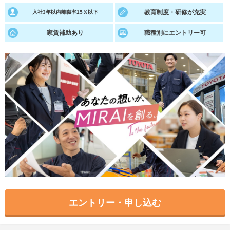
教育制度・研修が充実
入社3年以内離職率15％以下
就活支援
就活コラム
家賃補助あり
職種別にエントリー可
就活ノウハウが満載！
お役立ち記事・相談室など
適職診断
就活チャンネル
あなたに合う仕事を診断！
動画で対策講座をチェック
就活ニュースペーパー
よくある質問
就活時事ニュースを更新
不明点があればこちら
エントリー・申し込む