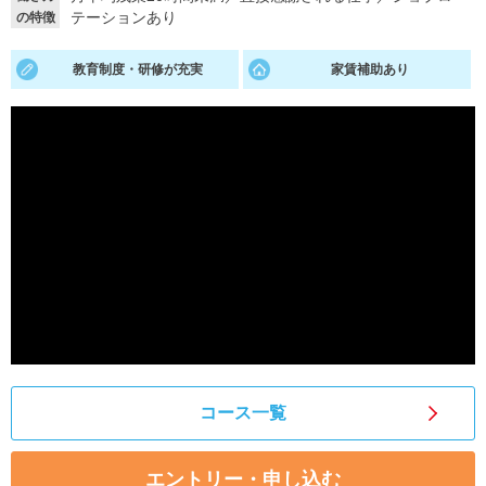
テーションあり
の特徴
就活支援
就活コラム
教育制度・研修が充実
家賃補助あり
就活ノウハウが満載！
お役立ち記事・相談室など
適職診断
就活チャンネル
あなたに合う仕事を診断！
動画で対策講座をチェック
就活ニュースペーパー
よくある質問
就活時事ニュースを更新
不明点があればこちら
コース一覧
エントリー・申し込む