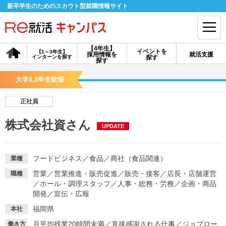
新卒学生のためのスカウト型就職情報サイト
【4年生】
イベントを
【1～3年生】
採用情報を
就活支援
インターンを探す
探す
会員登録
ログイン
探す
大学1,2年生歓迎
会員ID・パスワードを忘れた方はこちら
正社員
探す
株式会社資さん
UPDATE
【4年生】
【4年生】
【1～3年生】
採用情報を探す
説明会を探す
インターンを探す
フードビジネス
／
食品
／
商社（食品関連）
業種
営業
／
営業推進・販売促進
／
販売・接客
／
店長・店舗運営
職種
／
ホール・調理スタッフ
／
人事・総務・労務
／
企画・商品
イベントを探す
スカウト
お知らせ
開発
／
宣伝・広報
福岡県
本社
就活ノウハウ・サポート
月平均残業20時間未満
／
直接感謝される仕事
／
ジョブロー
働き方