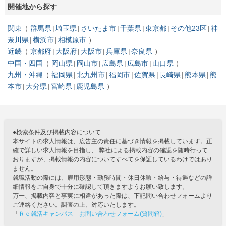
開催地から探す
関東
群馬県
埼玉県
さいたま市
千葉県
東京都
その他23区
神
奈川県
横浜市
相模原市
近畿
京都府
大阪府
大阪市
兵庫県
奈良県
中国・四国
岡山県
岡山市
広島県
広島市
山口県
九州・沖縄
福岡県
北九州市
福岡市
佐賀県
長崎県
熊本県
熊
本市
大分県
宮崎県
鹿児島県
●検索条件及び掲載内容について
本サイトの求人情報は、広告主の責任に基づき情報を掲載しています。正
確で詳しい求人情報を目指し、 弊社による掲載内容の確認を随時行って
おりますが、掲載情報の内容についてすべてを保証しているわけではあり
ません。
就職活動の際には、雇用形態・勤務時間・休日休暇・給与・待遇などの詳
細情報をご自身で十分に確認して頂きますようお願い致します。
万一、掲載内容と事実に相違があった際は、下記問い合わせフォームより
ご連絡ください。調査の上、対応いたします。
「
Ｒｅ就活キャンパス お問い合わせフォーム(質問箱)
」