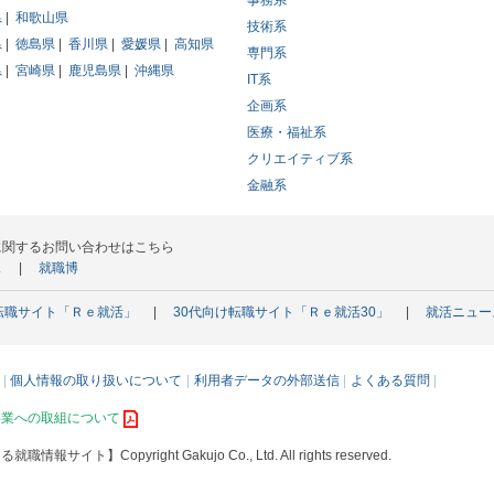
事務系
県
和歌山県
技術系
県
徳島県
香川県
愛媛県
高知県
専門系
県
宮崎県
鹿児島県
沖縄県
IT系
企画系
医療・福祉系
クリエイティブ系
金融系
に関するお問い合わせはこちら
ス
就職博
転職サイト「Ｒｅ就活」
30代向け転職サイト「Ｒｅ就活30」
就活ニュー
個人情報の取り扱いについて
利用者データの外部送信
よくある質問
事業への取組について
える就職情報サイト】
Copyright Gakujo Co., Ltd. All rights reserved.