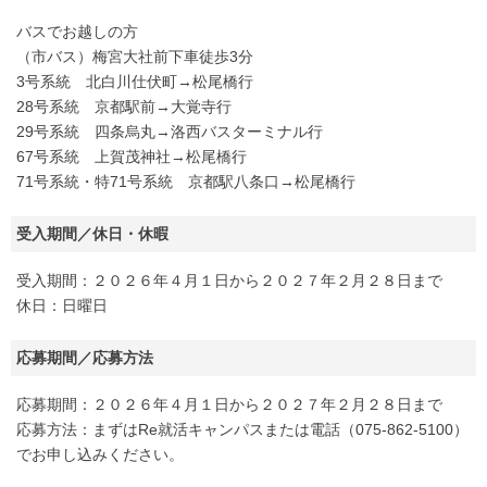
バスでお越しの方
（市バス）梅宮大社前下車徒歩3分
3号系統 北白川仕伏町→松尾橋行
28号系統 京都駅前→大覚寺行
29号系統 四条烏丸→洛西バスターミナル行
67号系統 上賀茂神社→松尾橋行
71号系統・特71号系統 京都駅八条口→松尾橋行
受入期間／休日・休暇
受入期間：２０２６年４月１日から２０２７年２月２８日まで
休日：日曜日
応募期間／応募方法
応募期間：２０２６年４月１日から２０２７年２月２８日まで
応募方法：まずはRe就活キャンパスまたは電話（075-862-5100）
でお申し込みください。