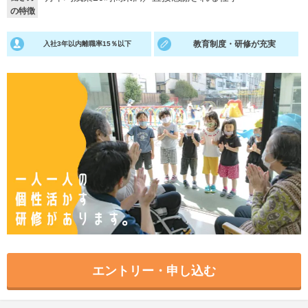
の特徴
就活支援
就活コラム
教育制度・研修が充実
入社3年以内離職率15％以下
就活ノウハウが満載！
お役立ち記事・相談室など
適職診断
就活チャンネル
あなたに合う仕事を診断！
動画で対策講座をチェック
就活ニュースペーパー
よくある質問
就活時事ニュースを更新
不明点があればこちら
エントリー・申し込む