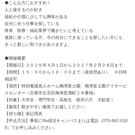
◆こんな方におすすめ！
人と接するのが好き
福祉や介護に少しでも興味がある
自分に合う仕事を探している
将来、医療・福祉業界で働きたいと考えている
進路に迷っている方、今の自分にできることを探したい方にも、
きっと新しい気づきがありますよ。
◆開催概要
【開催日】２０２６年４月１日から２０２７年２月２８日まで
【時間】１０：００から１６：００まで（昼休憩あり） ※日時
相談可
【場所】特別養護老人ホーム梅津富士園、梅津富士園デイサービ
スセンター（京都市右京区梅津尻溝町２８番地）
【対象】大学生・専門学生・高校生・既卒の方 大歓迎！
【服装】動きやすい服装でお越しください。
【持ち物】筆記用具
【申込方法】事前にRe就活キャンパスまたは電話（075-862-510
0）でお申し込みください。