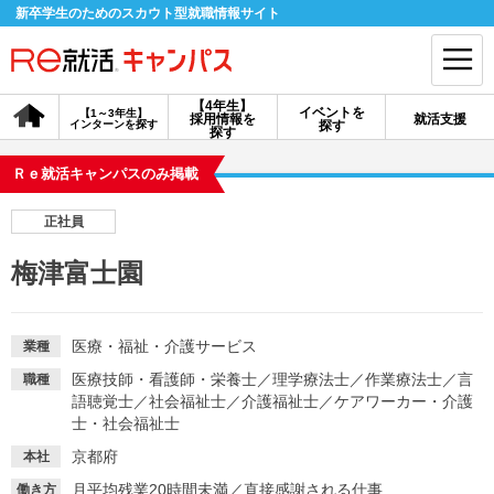
新卒学生のためのスカウト型就職情報サイト
【4年生】
イベントを
【1～3年生】
採用情報を
就活支援
インターンを探す
探す
会員登録
ログイン
探す
Ｒｅ就活キャンパスのみ掲載
会員ID・パスワードを忘れた方はこちら
正社員
探す
梅津富士園
【4年生】
【4年生】
【1～3年生】
採用情報を探す
説明会を探す
インターンを探す
医療・福祉・介護サービス
業種
医療技師・看護師・栄養士
／
理学療法士
／
作業療法士
／
言
職種
語聴覚士
／
社会福祉士
／
介護福祉士
／
ケアワーカー・介護
イベントを探す
スカウト
お知らせ
士・社会福祉士
京都府
本社
就活ノウハウ・サポート
月平均残業20時間未満
／
直接感謝される仕事
働き方