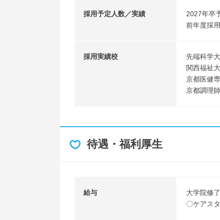
採用予定人数／実績
2027年卒
前年度採用
採用実績校
先端科学
関西福祉
京都医健
京都調理
待遇・福利厚生
給与
大学院修
〇ケアス