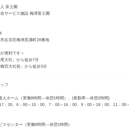
＞
人 富士園
合サービス施設 梅津富士園
4
市右京区梅津尻溝町28番地
関が便利です＞
尾大社」から徒歩7分
梅宮大社前」から徒歩3分
タッフ
老人ホーム（実働8時間---休憩1時間）、(夜勤帯---休憩2時間)
7：30、6：00～15：00、7：00～16：00、9：00～18：00、11：00
ビスセンター（実働8時間---休憩1時間）