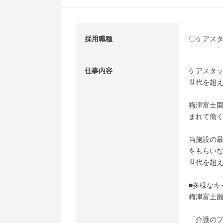
採用職種
〇ケアス
仕事内容
ケアスタ
世代を超
梅津富士
まれて働
当施設の
をもらい
世代を超
■多様なキ
梅津富士
「介護の