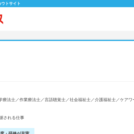
カウトサイト
学療法士
／
作業療法士
／
言語聴覚士
／
社会福祉士
／
介護福祉士
／
ケアワ
謝される仕事
制度・研修が充実