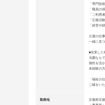
「専門技
「職員の
「ご利用
「広報活
「経営や
介護の仕
一緒に見
■充実した
当園ならで
個性を活か
未経験の
「福祉の
ご縁をい
勤務地
京都府京