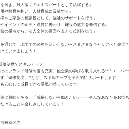
術を磨き、対人援助のエキスパートとして活躍する」
採用や教育を担い、人材育成に貢献する」
者様やご家族の相談役として、福祉のサポートを行う」
動やイベントの企画・運営に携わり、施設の魅力を発信する」
財務の視点から、法人全体の運営を支える役割を担う」
事を通じて、現場での経験を活かしながらさまざまなキャリアへと発展
つけていきましょう！
研修制度でスキルアップ！
はのブランド研修制度も充実。他企業の学びを取り入れる**「ユニバ
す「研修制度」**など、スキルアップを全面的にサポートします。
方も安心して成長できる環境が整っています。
仕事に興味がある」「成長しながら働きたい」――そんなあなたをお待
ただけることを楽しみにしています！
都市右京区内