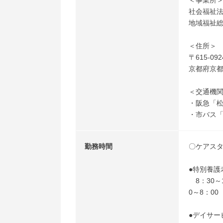
＜事業所
社会福祉法
地域福祉総
＜住所＞
〒615-092
京都府京都
＜交通機
・阪急「松
・市バス「
勤務時間
〇ケアス
●特別養護
8：30～1
0～8：00
●デイサー