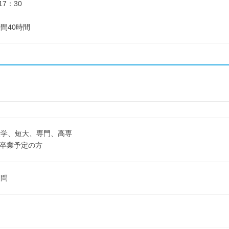
7：30
間40時間
大学、短大、専門、高専
3月卒業予定の方
不問