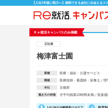
【入社1年後に戦力へ】挑戦できる会社に出会えるス
Ｒｅ就活キャンパスのみ掲載
正社員
梅津富士園
医療・福祉・介護サービス
業種
医療技師・看護師・栄養士
／
理
職種
京都府
本社
月平均残業20時間未満
／
直接感
働き方の特徴
教育
入社3年以内離職率15％以下