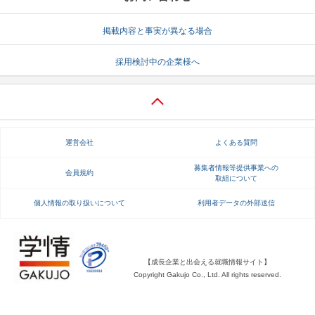
就活支援
就活コラム
掲載内容と事実が異なる場合
就活ノウハウが満載！
お役立ち記事・相談室など
採用検討中の企業様へ
適職診断
就活チャンネル
あなたに合う仕事を診断！
動画で対策講座をチェック
就活ニュースペーパー
よくある質問
運営会社
よくある質問
就活時事ニュースを更新
不明点があればこちら
募集者情報等提供事業への
会員規約
取組について
個人情報の取り扱いについて
利用者データの外部送信
【成長企業と出会える就職情報サイト】
Copyright Gakujo Co., Ltd. All rights reserved.