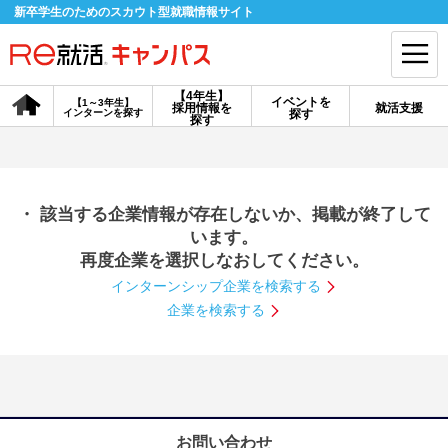
新卒学生のためのスカウト型就職情報サイト
【4年生】
イベントを
【1～3年生】
採用情報を
就活支援
インターンを探す
探す
会員登録
ログイン
探す
会員ID・パスワードを忘れた方はこちら
・ 該当する企業情報が存在しないか、掲載が終了して
探す
います。
再度企業を選択しなおしてください。
インターンシップ企業を検索する
【4年生】
【4年生】
【1～3年生】
採用情報を探す
説明会を探す
インターンを探す
企業を検索する
イベントを探す
スカウト
お知らせ
就活ノウハウ・サポート
お問い合わせ