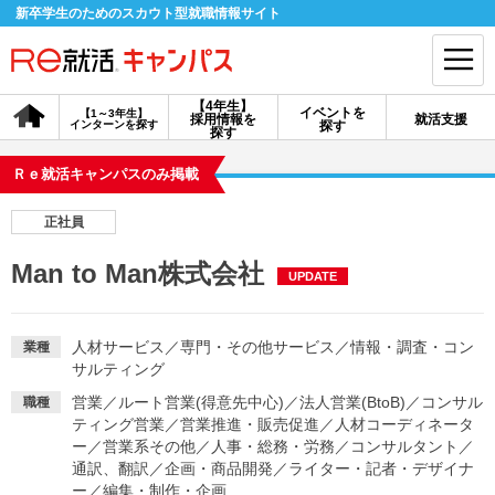
新卒学生のためのスカウト型就職情報サイト
【4年生】
イベントを
【1～3年生】
採用情報を
就活支援
インターンを探す
探す
会員登録
ログイン
探す
Ｒｅ就活キャンパスのみ掲載
会員ID・パスワードを忘れた方はこちら
正社員
探す
Man to Man株式会社
UPDATE
【4年生】
【4年生】
【1～3年生】
採用情報を探す
説明会を探す
インターンを探す
人材サービス
／
専門・その他サービス
／
情報・調査・コン
業種
サルティング
営業
／
ルート営業(得意先中心)
／
法人営業(BtoB)
／
コンサル
職種
イベントを探す
スカウト
お知らせ
ティング営業
／
営業推進・販売促進
／
人材コーディネータ
ー
／
営業系その他
／
人事・総務・労務
／
コンサルタント
／
通訳、翻訳
／
企画・商品開発
／
ライター・記者・デザイナ
就活ノウハウ・サポート
ー
／
編集・制作・企画