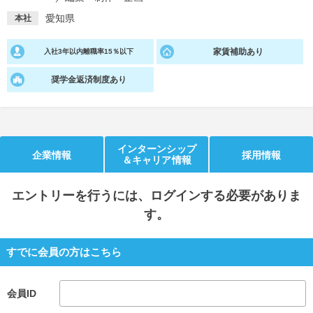
愛知県
本社
就活支援
就活コラム
就活ノウハウが満載！
お役立ち記事・相談室など
家賃補助あり
入社3年以内離職率15％以下
適職診断
就活チャンネル
奨学金返済制度あり
あなたに合う仕事を診断！
動画で対策講座をチェック
就活ニュースペーパー
よくある質問
インターンシップ
就活時事ニュースを更新
不明点があればこちら
企業情報
採用情報
＆キャリア情報
エントリー
を行うには、ログインする必要がありま
す。
すでに会員の方はこちら
会員ID