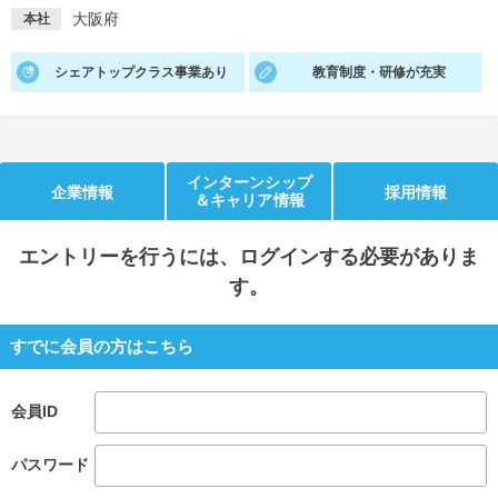
大阪府
本社
就活支援
就活コラム
シェアトップクラス事業あり
教育制度・研修が充実
就活ノウハウが満載！
お役立ち記事・相談室など
適職診断
就活チャンネル
あなたに合う仕事を診断！
動画で対策講座をチェック
インターンシップ
企業情報
採用情報
＆キャリア情報
就活ニュースペーパー
よくある質問
就活時事ニュースを更新
不明点があればこちら
エントリー
を行うには、ログインする必要がありま
す。
すでに会員の方はこちら
会員ID
パスワード