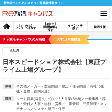
新卒学生のためのスカウト型就職情報サイト
【4年生】
イベントを
【1～3年生】
採用情報を
就活支援
インターンを探す
探す
会員登録
ログイン
探す
Ｒｅ就活キャンパスのみ掲載
大学1,2年生歓迎
会員ID・パスワードを忘れた方はこちら
正社員
探す
日本スピードショア株式会社【東証プ
ライム上場グループ】
【4年生】
【4年生】
【1～3年生】
採用情報を探す
説明会を探す
インターンを探す
その他メーカー・製造関連
／
建設・住宅関連
／
商社（機
業種
械・金属・鉄鋼関連）
イベントを探す
スカウト
お知らせ
ルート営業(得意先中心)
／
法人営業(BtoB)
／
一般事務・秘
職種
書・受付
／
人事・総務・労務
／
生産管理・品質管理・メン
就活ノウハウ・サポート
テナンス
／
システム運用・保守