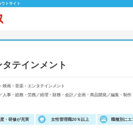
カウトサイト
ンタテインメント
・映画・音楽・エンタテインメント
／
人事・総務・労務
／
経理・財務・会計
／
企画・商品開発
／
編集・制作
制度・研修が充実
女性管理職20％以上
職種別にエ