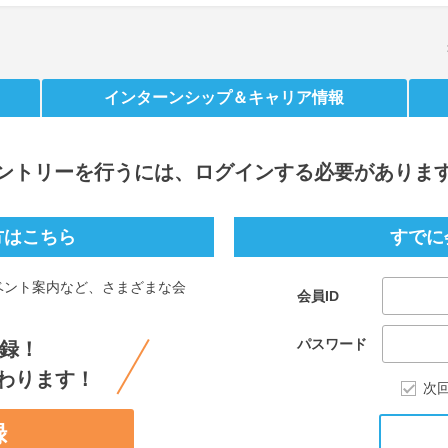
インターンシップ
＆キャリア情報
ントリー
を行うには、ログインする必要がありま
方はこちら
すでに
ベント案内など、さまざまな会
会員ID
。
パスワード
録！
わります！
次
録