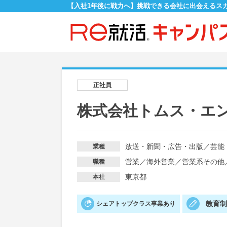
【入社1年後に戦力へ】挑戦できる会社に出会えるス
正社員
株式会社トムス・エ
放送・新聞・広告・出版
／
芸能
業種
営業
／
海外営業
／
営業系その他
職種
東京都
本社
教育
シェアトップクラス事業あり