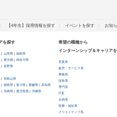
【4年生】採用情報を探す
イベントを探す
お知
アを探す
希望の職種から
インターンシップ＆キャリアを
県
山形県
福島県
県
東京都
神奈川県
営業系
県
長野県
販売・サービス系
事務系
県
和歌山県
技術系
県
徳島県
香川県
愛媛県
高知県
専門系
県
宮崎県
鹿児島県
沖縄県
IT系
企画系
医療・福祉系
クリエイティブ系