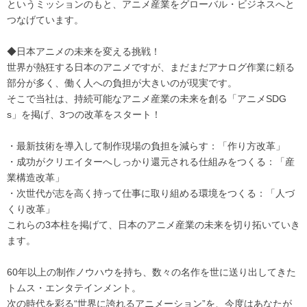
というミッションのもと、アニメ産業をグローバル・ビジネスへと
つなげています。
◆日本アニメの未来を変える挑戦！
世界が熱狂する日本のアニメですが、まだまだアナログ作業に頼る
部分が多く、働く人への負担が大きいのが現実です。
そこで当社は、持続可能なアニメ産業の未来を創る「アニメSDG
s」を掲げ、3つの改革をスタート！
・最新技術を導入して制作現場の負担を減らす：「作り方改革」
・成功がクリエイターへしっかり還元される仕組みをつくる：「産
業構造改革」
・次世代が志を高く持って仕事に取り組める環境をつくる：「人づ
くり改革」
これらの3本柱を掲げて、日本のアニメ産業の未来を切り拓いていき
ます。
60年以上の制作ノウハウを持ち、数々の名作を世に送り出してきた
トムス・エンタテインメント。
次の時代を彩る“世界に誇れるアニメーション”を、今度はあなたが