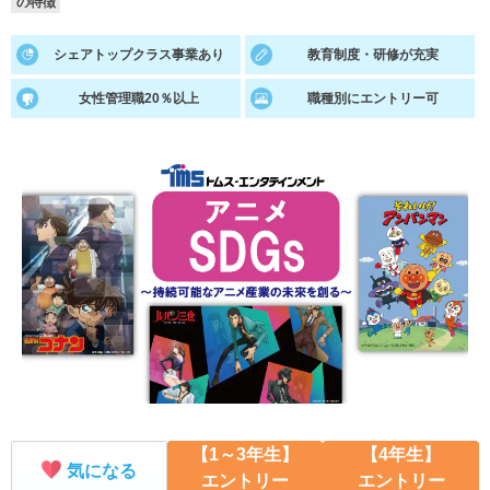
の特徴
就活支援
就活コラム
シェアトップクラス事業あり
教育制度・研修が充実
就活ノウハウが満載！
お役立ち記事・相談室など
女性管理職20％以上
職種別にエントリー可
適職診断
就活チャンネル
あなたに合う仕事を診断！
動画で対策講座をチェック
就活ニュースペーパー
よくある質問
就活時事ニュースを更新
不明点があればこちら
【1～3年生】
【4年生】
気になる
エントリー
エントリー