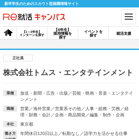
新卒学生のためのスカウト型就職情報サイト
【4年生】
イベントを
【1～3年生】
採用情報を
就活支援
インターンを探す
探す
会員登録
ログイン
探す
会員ID・パスワードを忘れた方はこちら
正社員
探す
株式会社トムス・エンタテインメント
【4年生】
【4年生】
【1～3年生】
採用情報を探す
説明会を探す
インターンを探す
放送・新聞・広告・出版
／
芸能・映画・音楽・エンタテイ
業種
ンメント
営業
／
海外営業
／
営業系その他
／
人事・総務・労務
／
経
職種
イベントを探す
理・財務・会計
／
企画・商品開発
スカウト
／
編集・制作・企画
お知らせ
東京都
本社
年間休日120日以上
／
転勤なし
／
語学力を活かせる仕事
就活ノウハウ・サポート
働き方