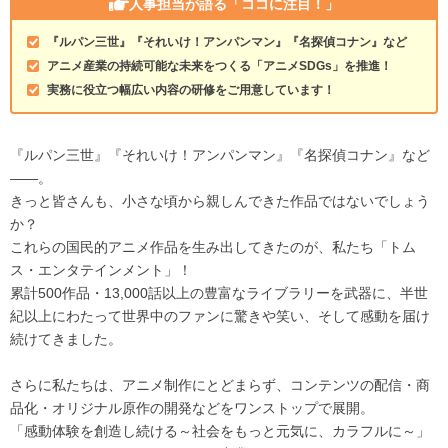
人事担当が語る
「ココに注目！」
『ルパン三世』『それいけ！アンパンマン』『名探偵コナン』など
アニメ産業の持続可能な未来をつくる「アニメSDGs」を推進！
実務に役立つ幅広い内容の研修をご用意しています！
『ルパン三世』『それいけ！アンパンマン』『名探偵コナン』など
――。
きっと皆さんも、小さな頃から親しんできた作品ではないでしょう
か？
これらの国民的アニメ作品を生み出してきたのが、私たち「トム
ス・エンタテインメント」！
累計500作品・13,000話以上の豊富なライブラリーを武器に、半世
紀以上にわたって世界中のファンに驚きや笑い、そして感動を届け
続けてきました。
さらに私たちは、アニメ制作にとどまらず、コンテンツの配信・商
品化・オリジナル原作の開発などをワンストップで展開。
「感動体験を創造し続ける～社会をもっと元気に、カラフルに～」