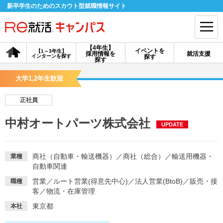
新卒学生のためのスカウト型就職情報サイト
【4年生】
イベントを
【1～3年生】
採用情報を
就活支援
インターンを探す
探す
会員登録
ログイン
探す
大学1,2年生歓迎
会員ID・パスワードを忘れた方はこちら
正社員
探す
中村オートパーツ株式会社
UPDATE
【4年生】
【4年生】
【1～3年生】
採用情報を探す
説明会を探す
インターンを探す
商社（自動車・輸送機器）
／
商社（総合）
／
輸送用機器・
業種
自動車関連
営業
／
ルート営業(得意先中心)
／
法人営業(BtoB)
／
販売・接
職種
イベントを探す
スカウト
お知らせ
客
／
物流・在庫管理
東京都
本社
就活ノウハウ・サポート