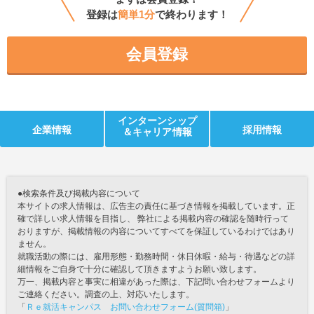
登録は
簡単1分
で終わります！
会員登録
インターンシップ
企業情報
採用情報
＆キャリア情報
●検索条件及び掲載内容について
本サイトの求人情報は、広告主の責任に基づき情報を掲載しています。正
確で詳しい求人情報を目指し、 弊社による掲載内容の確認を随時行って
おりますが、掲載情報の内容についてすべてを保証しているわけではあり
ません。
就職活動の際には、雇用形態・勤務時間・休日休暇・給与・待遇などの詳
細情報をご自身で十分に確認して頂きますようお願い致します。
万一、掲載内容と事実に相違があった際は、下記問い合わせフォームより
ご連絡ください。調査の上、対応いたします。
「
Ｒｅ就活キャンパス お問い合わせフォーム(質問箱)
」