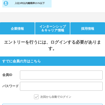
入社3年以内離職率15％以下
就活支援
就活コラム
就活ノウハウが満載！
お役立ち記事・相談室など
適職診断
就活チャンネル
インターンシップ
企業情報
採用情報
＆キャリア情報
あなたに合う仕事を診断！
動画で対策講座をチェック
エントリー
を行うには、ログインする必要がありま
就活ニュースペーパー
よくある質問
す。
就活時事ニュースを更新
不明点があればこちら
すでに会員の方はこちら
会員ID
パスワード
次回から自動でログイン